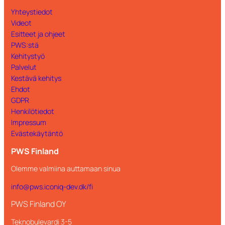
Yhteystiedot
Videot
Esitteet ja ohjeet
PWS:stä
Kehitystyö
Palvelut
Kestävä kehitys
Ehdot
GDPR
Henkilötiedot
Impressum
Evästekäytäntö
PWS Finland
Olemme valmiina auttamaan sinua
info@pws.iconiq-dev.dk/fi
PWS Finland OY
Teknobulevardi 3-5