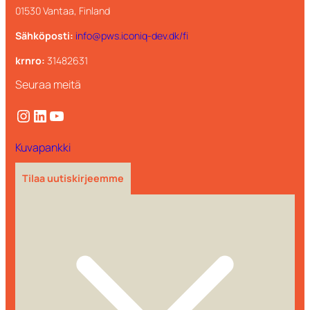
01530 Vantaa, Finland
Sähköposti:
info@pws.iconiq-dev.dk/fi
krnro:
31482631
Seuraa meitä
Instagram
LinkedIn
YouTube
Kuvapankki
Tilaa uutiskirjeemme