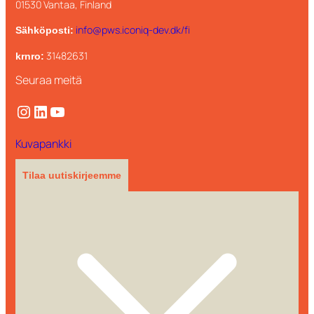
01530 Vantaa, Finland
info@pws.iconiq-dev.dk/fi
Sähköposti:
31482631
krnro:
Seuraa meitä
Instagram
LinkedIn
YouTube
Kuvapankki
Tilaa uutiskirjeemme