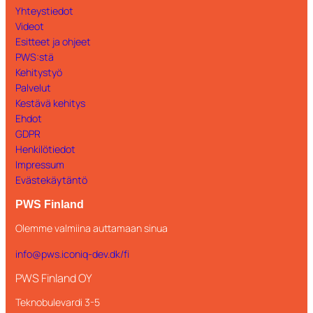
Yhteystiedot
Videot
Esitteet ja ohjeet
PWS:stä
Kehitystyö
Palvelut
Kestävä kehitys
Ehdot
GDPR
Henkilötiedot
Impressum
Evästekäytäntö
PWS Finland
Olemme valmiina auttamaan sinua
info@pws.iconiq-dev.dk/fi
PWS Finland OY
Teknobulevardi 3-5