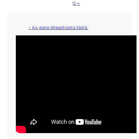
1
2
→
> A4-esite jäteastioista tästä.