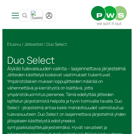
Tuotteet
Uutisia
Tuoteluokat
Etusivu
/
Jäteastiat
/ Duo Select
Tietoa PWS:stä
Inspiraatio & Referenssit
Katso kaikki tuotteet →
SITE LOGO
Viitteet ja inspiraatio
Tietoa PWS:stä
Sisätiloissa
Jäteastiat
Duo Select
Palvelut
Kehitetty Pohjoismaissa
Jäteastiat
Pohjasta tyhjennettävät säiliöt
PWS tukee Rynkebytä
Bio Select
Kestävä kehitys
Astioiden käsittely
Pohjasta tyhjennettävät säiliöt
Astiatalli astiat ulkotiloihin
Sertifioinnit, laatu ja ergonomia
Duo Select
UWS
Älykäs tulevaisuuden valinta – laajennettava järjestelmä
Jätteiden käsittelyä koskevat vaatimukset tiukentuvat.
Yhteystiedot
Huolto ja korjaukset
Kiertotalous PWS:llä
Astiatalli astiat ulkotiloihin
Julkiset tilat
Ympäristötalouden strategia
Quattro Select
Ympäristölakien mukaan loppujätteiden määrää on
Astioiden kierrätys
Roskakorit
Jätteestä Resurssiksi
vähennettävä ja kierrätystä on lisättävä, jotta
Kestävyysraportti
Vaarallinen jäte
PWS kantaa vastuuta ympäristöstä
ympäristökuormitus pienenee. Tämä edellyttää jätteiden
Tarrat
lajittelun järjestämistä helpolla ja hyvin toimivalla tavalla. Duo
Ruokajätteille sopivat tuotteet
Select -järjestelmä antaa kaikki mahdollisuudet valmistautua
tulevaisuuteen. Duo Select on laajennettava järjestelmä yhden
jätejakeen käsittelystä edistyneeksi
syntypaikkalajittelujärjestelmäksi. Hyvät varusteet ja
informaatio parantavat motivaatiota käyttäjien keskuudessa.