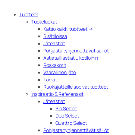
Tuotteet
Tuoteluokat
Katso kaikki tuotteet →
Sisätiloissa
Jäteastiat
Pohjasta tyhjennettävät säiliöt
Astiatalli astiat ulkotiloihin
Roskakorit
Vaarallinen jäte
Tarrat
Ruokajätteille sopivat tuotteet
Inspiraatio & Referenssit
Jäteastiat
Bio Select
Duo Select
Quattro Select
Pohjasta tyhjennettävät säiliöt