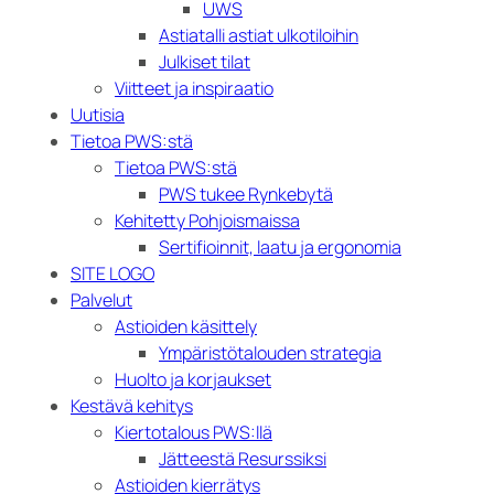
UWS
Astiatalli astiat ulkotiloihin
Julkiset tilat
Viitteet ja inspiraatio
Uutisia
Tietoa PWS:stä
Tietoa PWS:stä
PWS tukee Rynkebytä
Kehitetty Pohjoismaissa
Sertifioinnit, laatu ja ergonomia
SITE LOGO
Palvelut
Astioiden käsittely
Ympäristötalouden strategia
Huolto ja korjaukset
Kestävä kehitys
Kiertotalous PWS:llä
Jätteestä Resurssiksi
Astioiden kierrätys