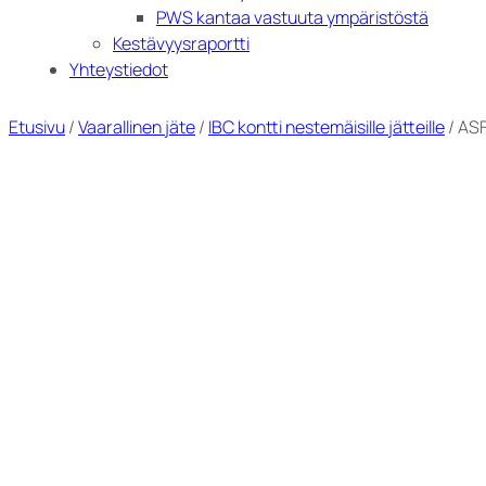
PWS kantaa vastuuta ympäristöstä
Kestävyysraportti
Yhteystiedot
Etusivu
/
Vaarallinen jäte
/
IBC kontti nestemäisille jätteille
/ ASF