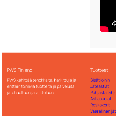
PWS Finland
Tuotteet
PWS kehittää tehokkaita, harkittuja ja
Sisätiloihin
erittäin toimivia tuotteita ja palveluita
Jäteastiat
jätehuoltoon ja lajitteluun.
Pohjasta tyhje
Astiasuojat
Roskakorit
Vaarallinen jä