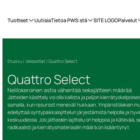
Tuotteet
Uutisia
Tietoa PWS:stä
SITE LOGO
Palvelut
Etusivu
/
Jäteastiat
/ Quattro Select
Quattro Select
Nelilokeroinen astia vähentää sekajätteen määrää
Jätteiden käsittely voi olla kallista ja paljon kierrätyskelpoi
samalla, kun resurssit menevät hukkaan. Ympäristölakien m
edellyttää syntypaikkalajittelun järjestämistä helpolla ja hyvi
keskuudessa. Jos jätteiden lajittelu on helppoa ja kätevää,
radikaalisti ja kierrätysmateriaalin määrä on lisääntynyt.