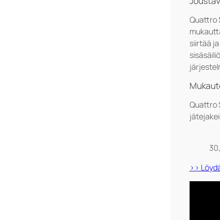
Joustav
200mm
Multi tarrat – Tidningar
Quattro 
mukautta
siirtää j
sisäsäili
järjeste
Mukaute
Quattro 
jätejakei
30,
>> Löydä