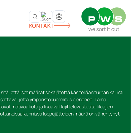
KONTAKT
sitä, että isot määrät sekajätettä käsitellään turhan kalliisti
isättävä, jotta ympäristökuormitus pienenee. Tämä
tavat motivaatiota ja lisäävät lajitteluvastuuta tilaajien
ön ottaneissa kunnissa loppujätteiden määrä on vähentynyt