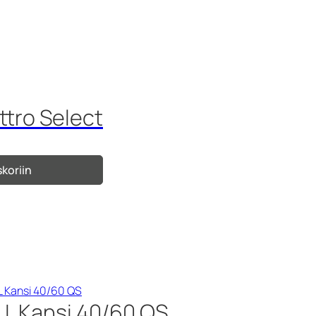
ttro Select
skoriin
 L Kansi 40/60 QS