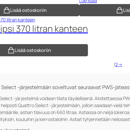
Lue lisää
Lisää ostoskoriin
Lis
lipsi 370 litran kanteen
Lisää ostoskoriin
1
2
→
 Select -järjestelmään soveltuvat seuraavat PWS-jäteas
Select -järjestelmä voidaan tilata täydellisenä. Aloitettaessa P
ä helposti Quattro Select -järjestelmään, jolloin saadaan vielä 
ätemäärille, astian tilavuus on 660 litraa. Astiassa on neljä lokeroa 
rityksiin, kouluihin ja kerrostaloihin. Astiat tyhjennetään nelios