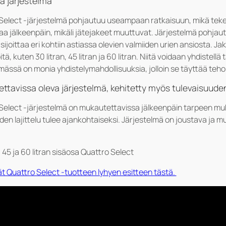
a järjestelmä
Select -järjestelmä pohjautuu useampaan ratkaisuun, mikä tekee 
a jälkeenpäin, mikäli jätejakeet muuttuvat. Järjestelmä pohjautuu
a sijoittaa eri kohtiin astiassa olevien valmiiden urien ansiosta. J
öitä, kuten 30 litran, 45 litran ja 60 litran. Niitä voidaan yhdiste
lmässä on monia yhdistelymahdollisuuksia, jolloin se täyttää teho
ttavissa oleva järjestelmä, kehitetty myös tulevaisuuden
Select -järjestelmä on mukautettavissa jälkeenpäin tarpeen mu
den lajittelu tulee ajankohtaiseksi. Järjestelmä on joustava ja mu
 45 ja 60 litran sisäosa Quattro Select
t Quattro Select -tuotteen lyhyen esitteen tästä.