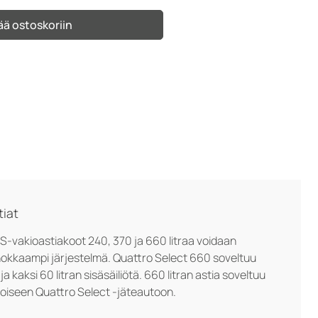
ää ostoskoriin
tiat
WS-vakioastiakoot 240, 370 ja 660 litraa voidaan
tehokkaampi järjestelmä. Quattro Select 660 soveltuu
ja kaksi 60 litran sisäsäiliötä. 660 litran astia soveltuu
astoiseen Quattro Select -jäteautoon.