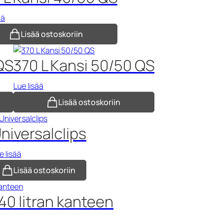
ää
Lisää ostoskoriin
QS
370 L Kansi 50/50 QS
Lue lisää
Lisää ostoskoriin
niversalclips
e lisää
Lisää ostoskoriin
240 litran kanteen