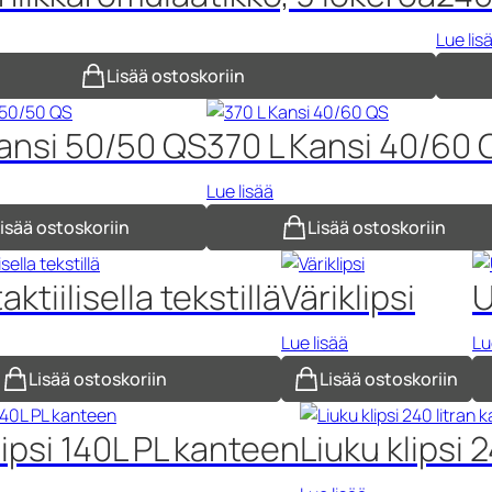
Lue lis
Lisää ostoskoriin
Kansi 50/50 QS
370 L Kansi 40/60 
Lue lisää
isää ostoskoriin
Lisää ostoskoriin
taktiilisella tekstillä
Väriklipsi
U
Lue lisää
Lu
Lisää ostoskoriin
Lisää ostoskoriin
lipsi 140L PL kanteen
Liuku klipsi 