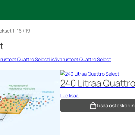
kset 1–16 / 19
t
Lisävarusteet Quattro Select
240 Litraa Quattr
Lue lisää
Lisää ostoskoriin