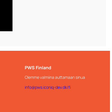
PWS Finland
Olemme valmiina auttamaan sinua
info@pws.iconiq-dev.dk/fi