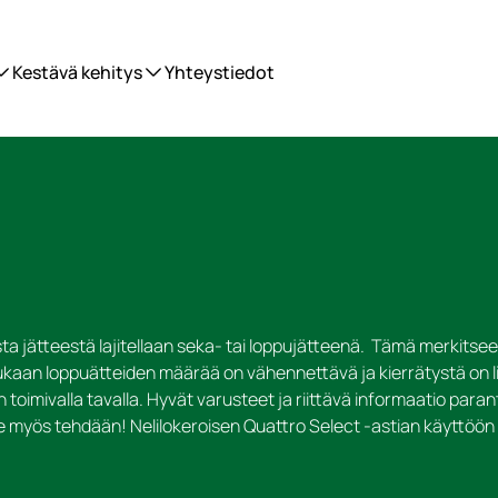
Kestävä kehitys
Yhteystiedot
sesta jätteestä lajitellaan seka- tai loppujätteenä. Tämä merkitsee 
ukaan loppuätteiden määrää on vähennettävä ja kierrätystä on l
n toimivalla tavalla. Hyvät varusteet ja riittävä informaatio paran
 se myös tehdään! Nelilokeroisen Quattro Select -astian käyttö