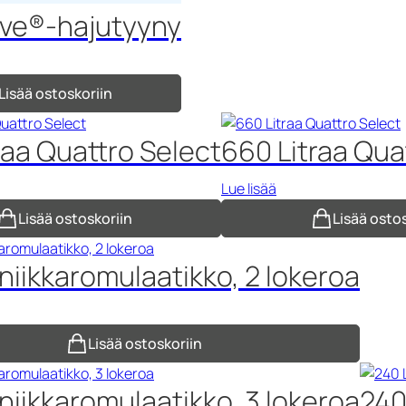
ive®-hajutyyny
Lisää ostoskoriin
raa Quattro Select
660 Litraa Qua
Lue lisää
Lisää ostoskoriin
Lisää osto
niikkaromulaatikko, 2 lokeroa
Lisää ostoskoriin
niikkaromulaatikko, 3 lokeroa
240