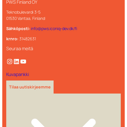
PWS Finland OY
Teknobulevardi 3-5
01530 Vantaa, Finland
Sähköposti:
info@pws.iconiq-dev.dk/fi
krnro:
31482631
Seuraa meitä
Instagram
LinkedIn
YouTube
Kuvapankki
Tilaa uutiskirjeemme