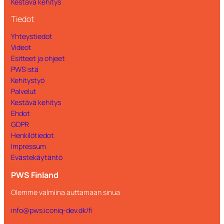
Kestävä kehitys
Tiedot
Yhteystiedot
Videot
Esitteet ja ohjeet
PWS:stä
Kehitystyö
Palvelut
Kestävä kehitys
Ehdot
GDPR
Henkilötiedot
Impressum
Evästekäytäntö
PWS Finland
Olemme valmiina auttamaan sinua
info@pws.iconiq-dev.dk/fi