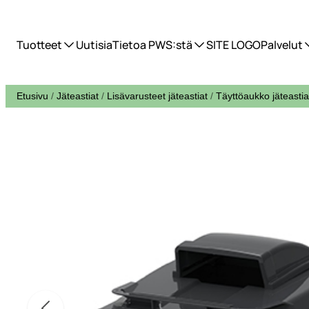
Tuotteet
Uutisia
Tietoa PWS:stä
SITE LOGO
Palvelut
Etusivu
/
Jäteastiat
/
Lisävarusteet jäteastiat
/
Täyttöaukko jäteastia