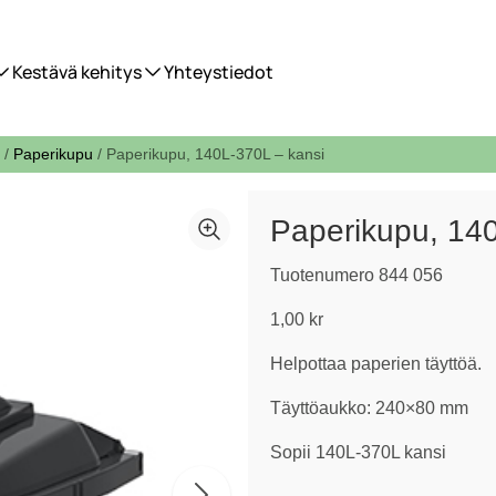
Kestävä kehitys
Yhteystiedot
/
Paperikupu
/ Paperikupu, 140L-370L – kansi
Paperikupu, 140
Tuotenumero 844 056
1,00
kr
Helpottaa paperien täyttöä.
Täyttöaukko: 240×80 mm
Sopii 140L-370L kansi