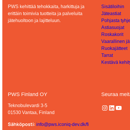
PWS kehittää tehokkaita, harkittuja ja
Sisätiloihin
erittäin toimivia tuotteita ja palveluita
Jäteastiat
jätehuoltoon ja lajitteluun.
Pohjasta tyhje
Astiasuojat
Roskakorit
Vaarallinen jä
Ruokajätteet
Tarrat
Kestävä kehit
PWS Finland OY
Seuraa meit
Teknobulevardi 3-5
Instagram
LinkedIn
YouTube
01530 Vantaa, Finland
Sähköposti:
info@pws.iconiq-dev.dk/fi