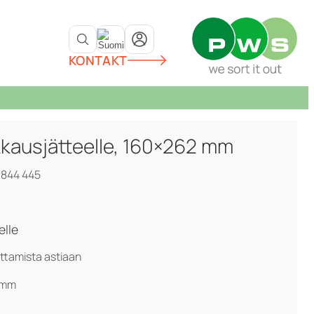
KONTAKT
kausjätteelle, 160×262 mm
 844 445
elle
ttamista astiaan
 mm