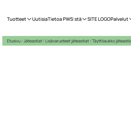
Tuotteet
Uutisia
Tietoa PWS:stä
SITE LOGO
Palvelut
Etusivu
/
Jäteastiat
/
Lisävarusteet jäteastiat
/
Täyttöaukko jäteasti