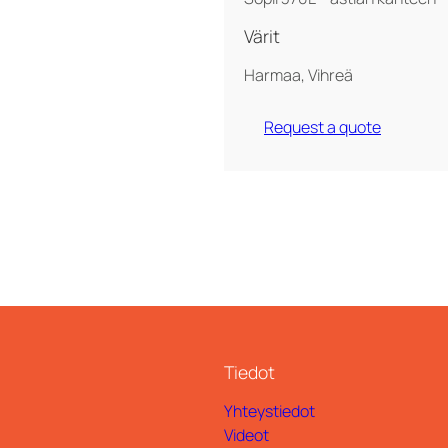
Värit
Harmaa, Vihreä
Request a quote
Tiedot
Yhteystiedot
Videot