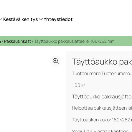
Kestävä kehitys
Yhteystiedot
a
/
Pakkausinkast
/ Täyttöaukko pakkausjätteelle, 160×262 mm
Täyttöaukko pak
Tuotenumero Tuotenumero:
1,00
kr
Täyttöaukko pakkausjätte
Helpottaa pakkausjätteen lai
Täyttöaukon koko: 160×262
Sopii 370L – astian kanteen