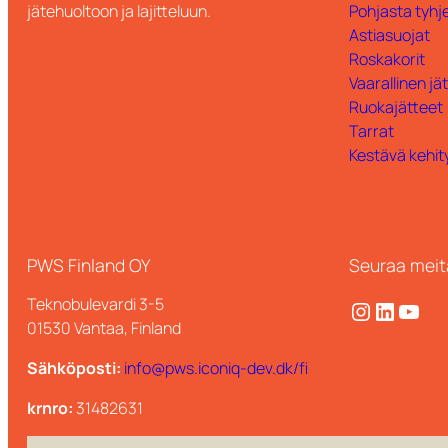
jätehuoltoon ja lajitteluun.
Pohjasta tyhje
Astiasuojat
Roskakorit
Vaarallinen jä
Ruokajätteet
Tarrat
Kestävä kehit
PWS Finland OY
Seuraa meit
Teknobulevardi 3-5
Instagram
LinkedIn
YouTube
01530 Vantaa, Finland
Sähköposti:
info@pws.iconiq-dev.dk/fi
krnro:
31482631