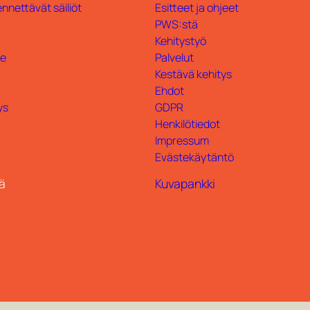
nnettävät säiliöt
Esitteet ja ohjeet
PWS:stä
Kehitystyö
te
Palvelut
Kestävä kehitys
Ehdot
ys
GDPR
Henkilötiedot
Impressum
Evästekäytäntö
ä
Kuvapankki