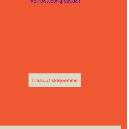
info@pws.iconiq-dev.dk/fi
Tilaa uutiskirjeemme