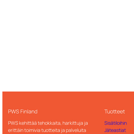
PWS Finland
Tuotteet
PWS kehittää tehokkaita, harkittuja ja
Sisätiloihin
erittäin toimivia tuotteita ja palveluita
Jäteastiat