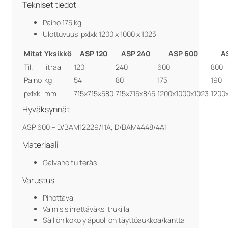
Tekniset tiedot
Paino 175 kg
Ulottuvuus pxlxk 1200 x 1000 x 1023
Mitat
Yksikkö
ASP 120
ASP 240
ASP 600
A
Til.
litraa
120
240
600
800
Paino
kg
54
80
175
190
pxlxk
mm
715x715x580
715x715x845
1200x1000x1023
1200
Hyväksynnät
ASP 600 – D/BAM12229/11A, D/BAM4448/4A1
Materiaali
Galvanoitu teräs
Varustus
Pinottava
Valmis siirrettäväksi trukilla
Säiliön koko yläpuoli on täyttöaukkoa/kantta