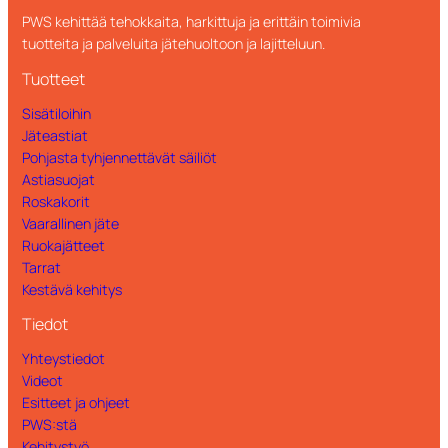
PWS kehittää tehokkaita, harkittuja ja erittäin toimivia
tuotteita ja palveluita jätehuoltoon ja lajitteluun.
Tuotteet
Sisätiloihin
Jäteastiat
Pohjasta tyhjennettävät säiliöt
Astiasuojat
Roskakorit
Vaarallinen jäte
Ruokajätteet
Tarrat
Kestävä kehitys
Tiedot
Yhteystiedot
Videot
Esitteet ja ohjeet
PWS:stä
Kehitystyö