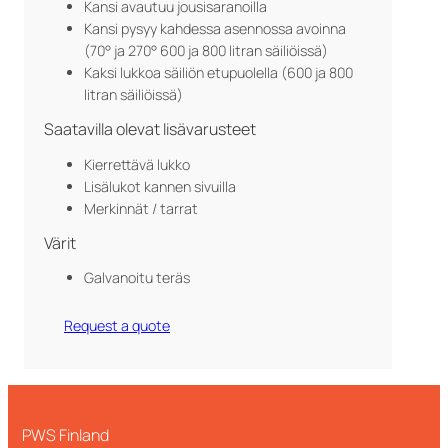
Kansi avautuu jousisaranoilla
Kansi pysyy kahdessa asennossa avoinna
(70° ja 270° 600 ja 800 litran säiliöissä)
Kaksi lukkoa säiliön etupuolella (600 ja 800
litran säiliöissä)
Saatavilla olevat lisävarusteet
Kierrettävä lukko
Lisälukot kannen sivuilla
Merkinnät / tarrat
Värit
Galvanoitu teräs
Request a quote
PWS Finland