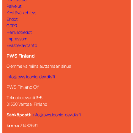
Palvelut
Kestävä kehitys
Ehdot
GDPR
Henkilötiedot
Impressum
Evästekäytäntö
PWS Finland
Olemme valmiina auttamaan sinua
info@pws.iconiq-dev.dk/fi
PWS Finland OY
Teknobulevardi 3-5
01530 Vantaa, Finland
Sähköposti:
info@pws.iconiq-dev.dk/fi
krnro:
31482631