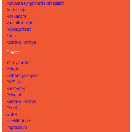
Pohjasta tyhjennettävät säiliöt
Multi tarrat – Restavfall
Tarra-arkki – pohjoismainen standard –
Astiasuojat
Multi tarrat-Restavfall 200mm
Pant
Roskakorit
Vaarallinen jäte
Multi tarrat – Tidningar
Tarra-arkki – pohjoismainen standard –
Ruokajätteet
Småelektronik
Tarrat
Kestävä kehitys
Tiedot
Yhteystiedot
Videot
Esitteet ja ohjeet
PWS:stä
Kehitystyö
Palvelut
Kestävä kehitys
Ehdot
GDPR
Henkilötiedot
Impressum