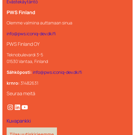
Evästekäytäntö
PWS Finland
Olemme valmiina auttamaan sinua
info@pws.iconiq-dev.dk/fi
PWS Finland OY
Teknobulevardi 3-5
01530 Vantaa, Finland
Sähköposti:
info@pws.iconiq-dev.dk/fi
krnro:
31482631
Seuraa meitä
Instagram
LinkedIn
YouTube
Kuvapankki
Tilaa uutiskirjeemme