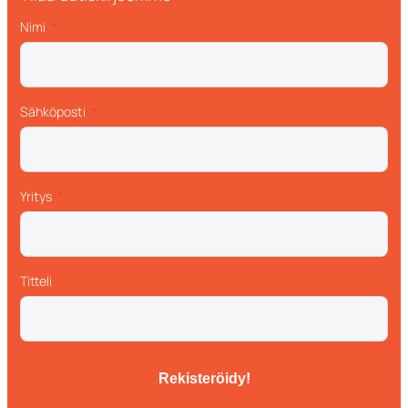
Nimi
Sähköposti
Yritys
Titteli
Rekisteröidy!