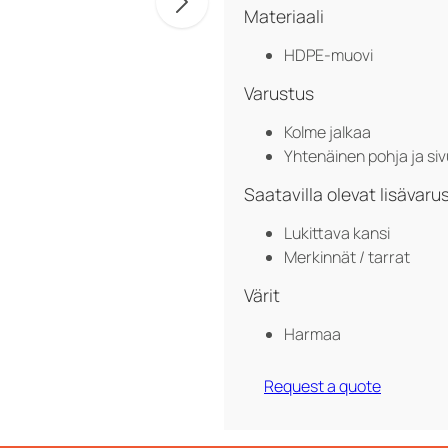
Materiaali
HDPE-muovi
Varustus
Kolme jalkaa
Yhtenäinen pohja ja siv
Saatavilla olevat lisävaru
Lukittava kansi
Merkinnät / tarrat
Värit
Harmaa
Request a quote