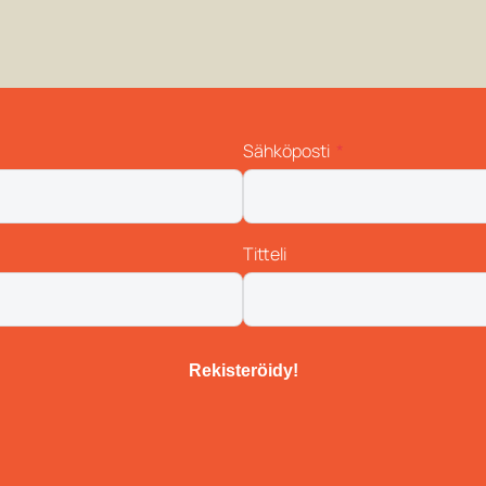
Sähköposti
Titteli
Rekisteröidy!