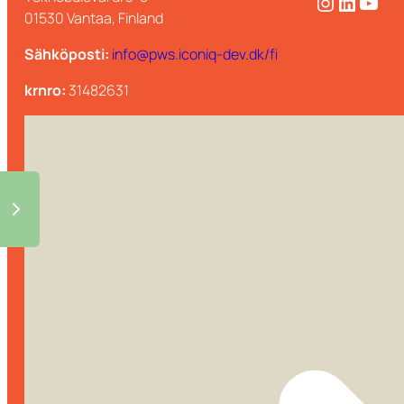
Instagram
LinkedIn
YouTube
01530 Vantaa, Finland
Sähköposti:
info@pws.iconiq-dev.dk/fi
krnro:
31482631