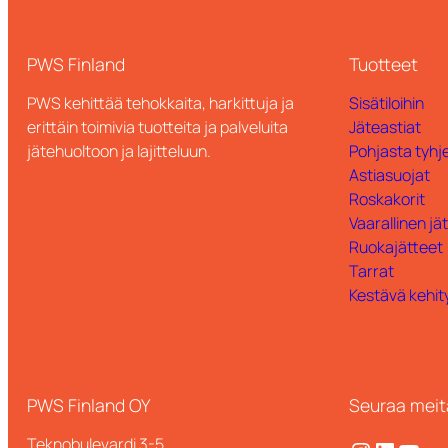
PWS Finland
Tuotteet
PWS kehittää tehokkaita, harkittuja ja
Sisätiloihin
erittäin toimivia tuotteita ja palveluita
Jäteastiat
jätehuoltoon ja lajitteluun.
Pohjasta tyhje
Astiasuojat
Roskakorit
Vaarallinen jä
Ruokajätteet
Tarrat
Kestävä kehit
PWS Finland OY
Seuraa meit
Teknobulevardi 3-5