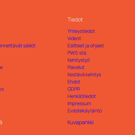
Tiedot
Yhteystiedot
Videot
nnettävät säiliöt
Esitteet ja ohjeet
PWS:stä
Kehitystyö
te
Palvelut
Kestävä kehitys
Ehdot
ys
GDPR
Henkilötiedot
Impressum
Evästekäytäntö
ä
Kuvapankki