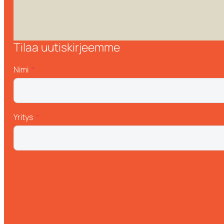
Tilaa uutiskirjeemme
Nimi
Yritys