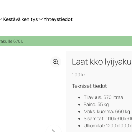
Kestävä kehitys
Yhteystiedot
yakuille 670 L
Laatikko lyijyaku
1,00
kr
Tekniset tiedot
Tilavuus: 670 litraa
Paino: 55 kg
Maks. kuorma: 660 kg
Sisämitat: 1110x910x6
Ulkomitat: 1200x1000