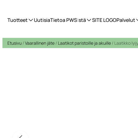
Tuotteet
Uutisia
Tietoa PWS:stä
SITE LOGO
Palvelut
Etusivu
/
Vaarallinen jäte
/
Laatikot paristoille ja akuille
/ Laatikko lyij