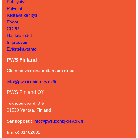
Kehitystyö
Palvelut
Kestävä kehitys
Ehdot
GDPR
Henkilötiedot
Impressum
Evästekäytäntö
PWS Finland
Olemme valmiina auttamaan sinua
info@pws.iconiq-dev.dk/fi
PWS Finland OY
Teknobulevardi 3-5
01530 Vantaa, Finland
Sähköposti:
info@pws.iconiq-dev.dk/fi
krnro:
31482631