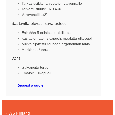
Tarkastusikkuna vuotojen valvonnalle
Tarkastusluukku ND 400
Varoventtiili 1/2”
Saatavilla olevat lisävarusteet
Enintään 5 erilaista putkiliitosta
Käsittelemätön sisäpuoli, maalattu ulkopuoli
Aukko sijoitettu reunaan ergonomian takia
Merkinnät / tarrat
Värit
Galvanoitu teräs
Emaloitu ulkopuoli
Request a quote
PWS Finland