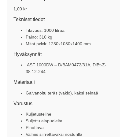
1,00
kr
Tekniset tiedot
Tilavuus: 1000 litraa
Paino: 310 kg
Mitat pxlxk: 1230x1030x1400 mm
Hyväksynnät
ASF 1000DW – D/BAM0472/31A, DlBt-Z-
38.12-244
Materiaali
Galvanoitu teräs (vakio), kaksi seinää
Varustus
Kuljetusteline
Suljettu alapuolelta
Pinottava
Valmis siirrettäväksi nosturilla