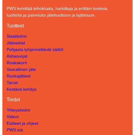
PWS kehittää tehokkaita, harkittuja ja erittäin toimivia
tuotteita ja palveluita jätehuoltoon ja lajitteluun.
Tuotteet
Sisätiloihin
Jäteastiat
Pohjasta tyhjennettävät säiliöt
Astiasuojat
Roskakorit
Vaarallinen jäte
Ruokajätteet
Tarrat
Kestävä kehitys
Tiedot
Yhteystiedot
Videot
Esitteet ja ohjeet
PWS:stä