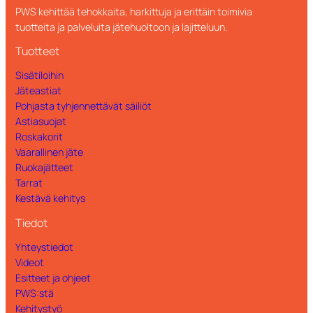
PWS kehittää tehokkaita, harkittuja ja erittäin toimivia
tuotteita ja palveluita jätehuoltoon ja lajitteluun.
Tuotteet
Sisätiloihin
Jäteastiat
Pohjasta tyhjennettävät säiliöt
Astiasuojat
Roskakorit
Vaarallinen jäte
Ruokajätteet
Tarrat
Kestävä kehitys
Tiedot
Yhteystiedot
Videot
Esitteet ja ohjeet
PWS:stä
Kehitystyö