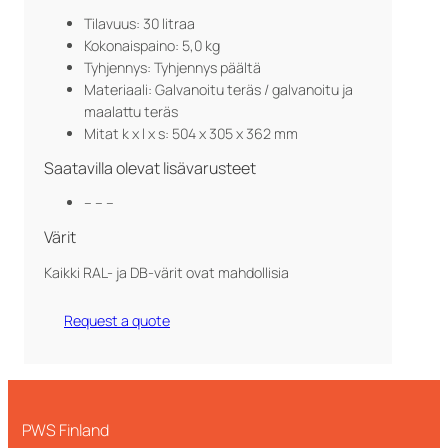
Tilavuus: 30 litraa
Kokonaispaino: 5,0 kg
Tyhjennys: Tyhjennys päältä
Materiaali: Galvanoitu teräs / galvanoitu ja
maalattu teräs
Mitat k x l x s: 504 x 305 x 362 mm
Saatavilla olevat lisävarusteet
– – –
Värit
Kaikki RAL- ja DB-värit ovat mahdollisia
Request a quote
PWS Finland