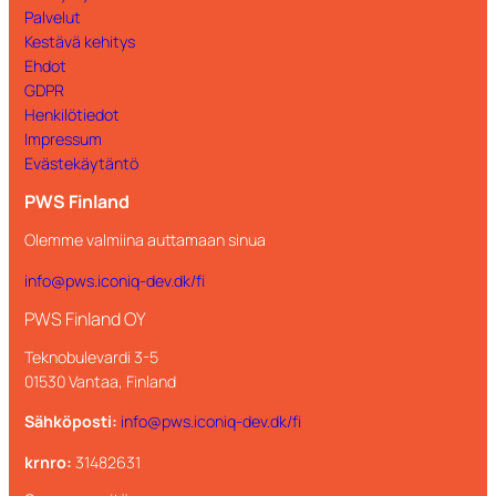
Palvelut
Kestävä kehitys
Ehdot
GDPR
Henkilötiedot
Impressum
Evästekäytäntö
PWS Finland
Olemme valmiina auttamaan sinua
info@pws.iconiq-dev.dk/fi
PWS Finland OY
Teknobulevardi 3-5
01530 Vantaa, Finland
Sähköposti:
info@pws.iconiq-dev.dk/fi
krnro:
31482631