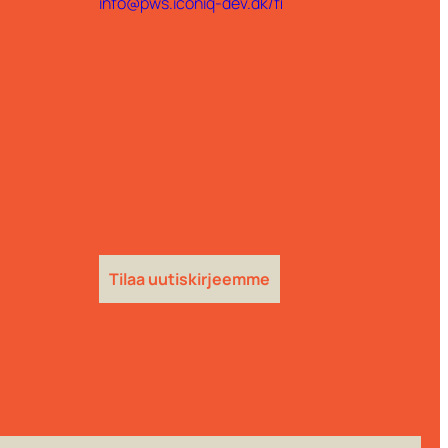
info@pws.iconiq-dev.dk/fi
Tilaa uutiskirjeemme