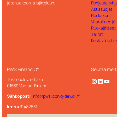
jätehuoltoon ja lajitteluun.
Pohjasta tyhje
Astiasuojat
Roskakorit
Vaarallinen jä
Ruokajätteet
Tarrat
Kestävä kehit
PWS Finland OY
Seuraa meit
Teknobulevardi 3-5
Instagram
LinkedIn
YouTube
01530 Vantaa, Finland
Sähköposti:
info@pws.iconiq-dev.dk/fi
krnro:
31482631