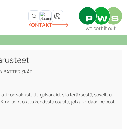
KONTAKT
arusteet
E/ BATTERISKÅP
nnatin on valmistettu galvanoidusta teräksestä, soveltuu
. Kiinnitin koostuu kahdesta osasta, jotka voidaan helposti