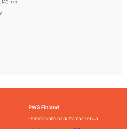
 x 140 mm
äs
PWS Finland
Olemme valmiina auttamaan sinua