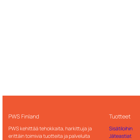
PWS Finland
Tuotteet
PWS kehittää tehokkaita, harkittuja ja
Sisätiloihin
erittäin toimivia tuotteita ja palveluita
Jäteastiat