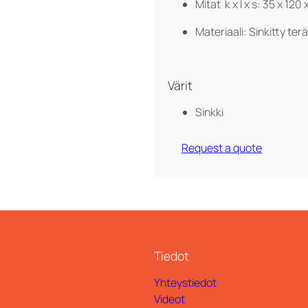
Mitat k x l x s: 35 x 120
Materiaali: Sinkitty ter
Värit
Sinkki
Request a quote
Tiedot
Yhteystiedot
Videot