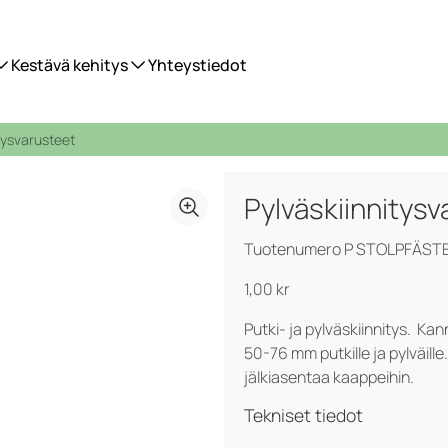
Kestävä kehitys
Yhteystiedot
tysvarusteet
Pylväskiinnitysv
Tuotenumero P STOLPFÄST
1,00
kr
Putki- ja pylväskiinnitys. Ka
50-76 mm putkille ja pylväille
jälkiasentaa kaappeihin.
Tekniset tiedot