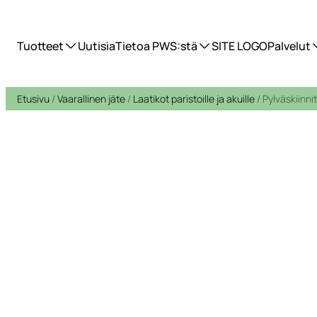
Tuotteet
Uutisia
Tietoa PWS:stä
SITE LOGO
Palvelut
Etusivu
/
Vaarallinen jäte
/
Laatikot paristoille ja akuille
/ Pylväskiinni