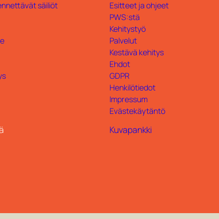
nnettävät säiliöt
Esitteet ja ohjeet
PWS:stä
Kehitystyö
te
Palvelut
Kestävä kehitys
Ehdot
ys
GDPR
Henkilötiedot
Impressum
Evästekäytäntö
ä
Kuvapankki