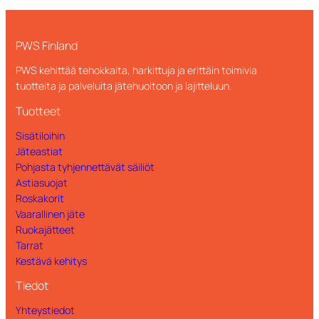
Venta
Tara T
Tarrat – Sensibin, Plastförpackningar
Multi tarrat – Pappersförpackningar
Tarrat – Ivar, Ofärgade
Tarra-arkki – pohjoismainen standard –
glasförpackningar
Tarrat – Sensibin, Restavfall
Metallförp
Multi tarrat – Pappersförpackningar
PWS Finland
200mm
Tarrat – Ivar, Pant
Tarra-arkki – pohjoismainen standard –
PWS kehittää tehokkaita, harkittuja ja erittäin toimivia
Mjuka plastförp
Multi tarrat – Plastförpackningar
tuotteita ja palveluita jätehuoltoon ja lajitteluun.
Tarra-arkki – pohjoismainen standard –
Multi tarrat-Plastförpackningar 200mm
Tuotteet
Ofärgat glas
Multi tarrat – Restavfall
Sisätiloihin
Tarra-arkki – pohjoismainen standard –
Jäteastiat
Multi tarrat-Restavfall 200mm
Pant
Pohjasta tyhjennettävät säiliöt
Multi tarrat – Tidningar
Tarra-arkki – pohjoismainen standard –
Astiasuojat
Roskakorit
Småelektronik
Vaarallinen jäte
Ruokajätteet
Tarrat
Kestävä kehitys
Tiedot
Yhteystiedot