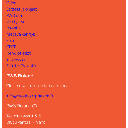
Videot
Esitteet ja ohjeet
PWS:stä
Kehitystyö
Palvelut
Kestävä kehitys
Ehdot
GDPR
Henkilötiedot
Impressum
Evästekäytäntö
PWS Finland
Olemme valmiina auttamaan sinua
info@pws.iconiq-dev.dk/fi
PWS Finland OY
Teknobulevardi 3-5
01530 Vantaa, Finland