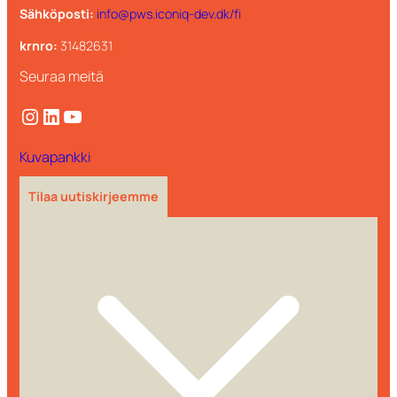
Sähköposti:
info@pws.iconiq-dev.dk/fi
krnro:
31482631
Seuraa meitä
Instagram
LinkedIn
YouTube
Kuvapankki
Tilaa uutiskirjeemme