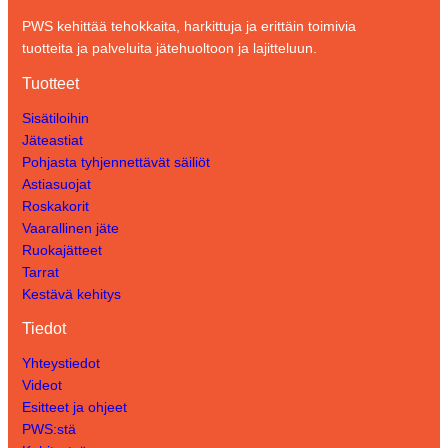
PWS kehittää tehokkaita, harkittuja ja erittäin toimivia
tuotteita ja palveluita jätehuoltoon ja lajitteluun.
Tuotteet
Sisätiloihin
Jäteastiat
Pohjasta tyhjennettävät säiliöt
Astiasuojat
Roskakorit
Vaarallinen jäte
Ruokajätteet
Tarrat
Kestävä kehitys
Tiedot
Yhteystiedot
Videot
Esitteet ja ohjeet
PWS:stä