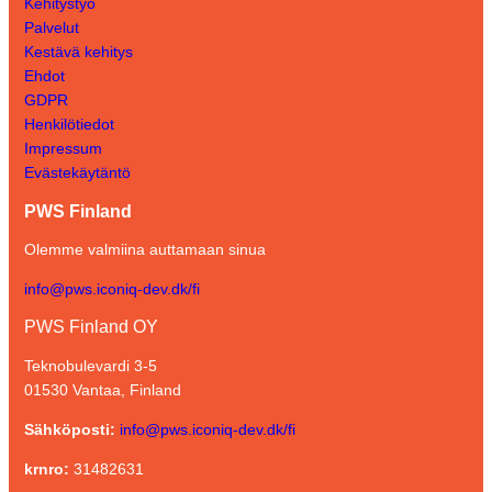
Kehitystyö
Palvelut
Kestävä kehitys
Ehdot
GDPR
Henkilötiedot
Impressum
Evästekäytäntö
PWS Finland
Olemme valmiina auttamaan sinua
info@pws.iconiq-dev.dk/fi
PWS Finland OY
Teknobulevardi 3-5
01530 Vantaa, Finland
Sähköposti:
info@pws.iconiq-dev.dk/fi
krnro:
31482631