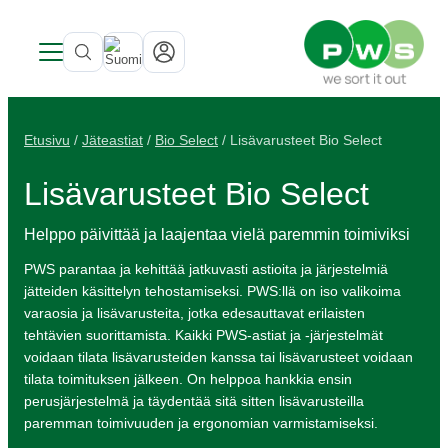
Tuotteet
Uutisia
Tuoteluokat
Etusivu
/
Jäteastiat
/
Bio Select
/ Lisävarusteet Bio Select
Tietoa PWS:stä
Inspiraatio & Referenssit
Katso kaikki tuotteet →
SITE LOGO
Viitteet ja inspiraatio
Tietoa PWS:stä
Sisätiloissa
Jäteastiat
Lisävarusteet Bio Select
Palvelut
Kehitetty Pohjoismaissa
Jäteastiat
Pohjasta tyhjennettävät säiliöt
PWS tukee Rynkebytä
Bio Select
Kestävä kehitys
Astioiden käsittely
Pohjasta tyhjennettävät säiliöt
Astiatalli astiat ulkotiloihin
Sertifioinnit, laatu ja ergonomia
Duo Select
UWS
Helppo päivittää ja laajentaa vielä paremmin toimiviksi
Yhteystiedot
Huolto ja korjaukset
Kiertotalous PWS:llä
Astiatalli astiat ulkotiloihin
Julkiset tilat
Ympäristötalouden strategia
Quattro Select
PWS parantaa ja kehittää jatkuvasti astioita ja järjestelmiä
Astioiden kierrätys
Roskakorit
Jätteestä Resurssiksi
jätteiden käsittelyn tehostamiseksi. PWS:llä on iso valikoima
Kestävyysraportti
Vaarallinen jäte
PWS kantaa vastuuta ympäristöstä
varaosia ja lisävarusteita, jotka edesauttavat erilaisten
Tarrat
tehtävien suorittamista. Kaikki PWS-astiat ja -järjestelmät
Ruokajätteille sopivat tuotteet
voidaan tilata lisävarusteiden kanssa tai lisävarusteet voidaan
tilata toimituksen jälkeen. On helppoa hankkia ensin
perusjärjestelmä ja täydentää sitä sitten lisävarusteilla
paremman toimivuuden ja ergonomian varmistamiseksi.