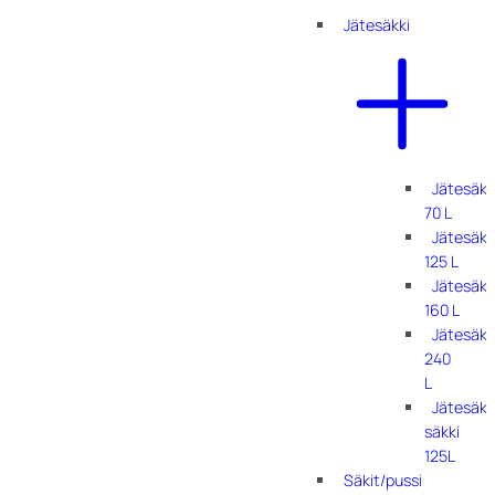
Jätesäkki
Jätesäkk
70 L
Jätesäkk
125 L
Jätesäkk
160 L
Jätesäkk
240
L
Jätesäkk
säkki
125L
Säkit/pussi