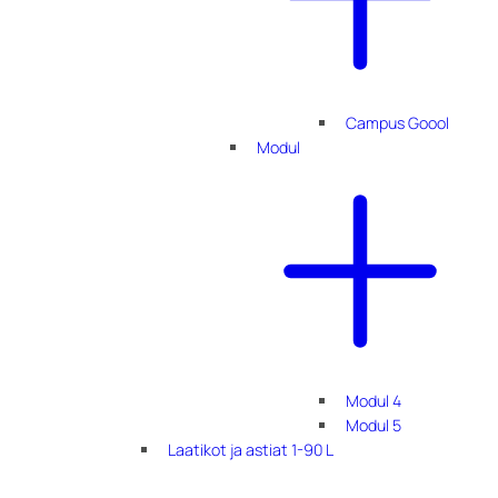
Campus Goool
Modul
Modul 4
Modul 5
Laatikot ja astiat 1-90 L