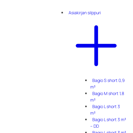
Asiakirjan silppuri
Bagio S short 0,9
m³
Bagio M short 1,8
m³
Bagio L short 3
m³
Bagio L short 3 m³
– DD
Bagio L short 3 m³