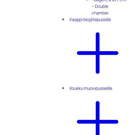
– Double
chamber
Kaappi biojätepussille
Koukku muovipusseille