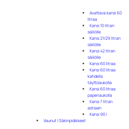
Avattava kansi 60
litraa
Kansi 10 litran
säiliölle
Kansi 21/29 litran
säiliölle
Kansi 42 litran
säiliölle
Kansi 60 litraa
Kansi 60 litraa
kahdella
täyttöaukolla
Kansi 60 litraa
paperiaukolla
Kansi 7 litran
astiaan
Kansi 90 l
Vaunut | Säkinpidikkeet