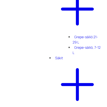
Grepe-säiliö 21-
29 L
Grepe-säiliö, 7-12
L
Säkit