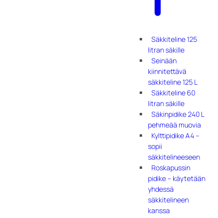
Säkkiteline 125
litran säkille
Seinään
kiinnitettävä
säkkiteline 125 L
Säkkiteline 60
litran säkille
Säkinpidike 240 L
pehmeää muovia
Kylttipidike A4 –
sopii
säkkitelineeseen
Roskapussin
pidike – käytetään
yhdessä
säkkitelineen
kanssa