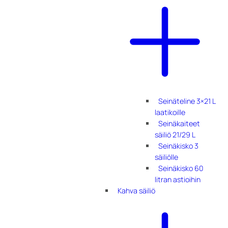
Seinäteline 3×21 L
laatikoille
Seinäkaiteet
säiliö 21/29 L
Seinäkisko 3
säiliölle
Seinäkisko 60
litran astioihin
Kahva säiliö