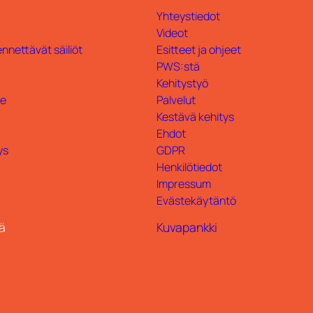
Yhteystiedot
Videot
nnettävät säiliöt
Esitteet ja ohjeet
PWS:stä
Kehitystyö
te
Palvelut
Kestävä kehitys
Ehdot
ys
GDPR
Henkilötiedot
Impressum
Evästekäytäntö
ä
Kuvapankki