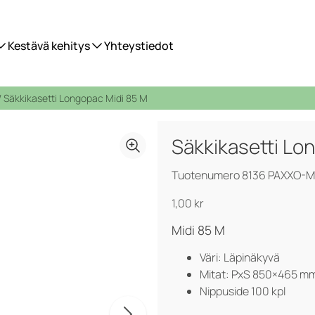
Kestävä kehitys
Yhteystiedot
/ Säkkikasetti Longopac Midi 85 M
Säkkikasetti Lo
Tuotenumero 8136 PAXXO-M
1,00
kr
Midi 85 M
Väri: Läpinäkyvä
Mitat: PxS 850×465 m
Nippuside 100 kpl