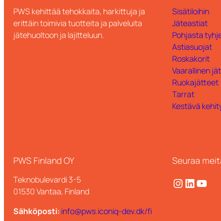
PWS kehittää tehokkaita, harkittuja ja
Sisätiloihin
erittäin toimivia tuotteita ja palveluita
Jäteastiat
jätehuoltoon ja lajitteluun.
Pohjasta tyhje
Astiasuojat
Roskakorit
Vaarallinen jä
Ruokajätteet
Tarrat
Kestävä kehit
PWS Finland OY
Seuraa meit
Teknobulevardi 3-5
Instagram
LinkedIn
YouTube
01530 Vantaa, Finland
Sähköposti:
info@pws.iconiq-dev.dk/fi