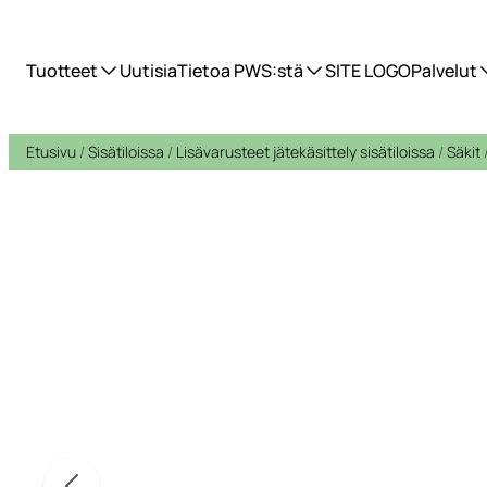
Tuotteet
Uutisia
Tietoa PWS:stä
SITE LOGO
Palvelut
Etusivu
/
Sisätiloissa
/
Lisävarusteet jätekäsittely sisätiloissa
/
Säkit