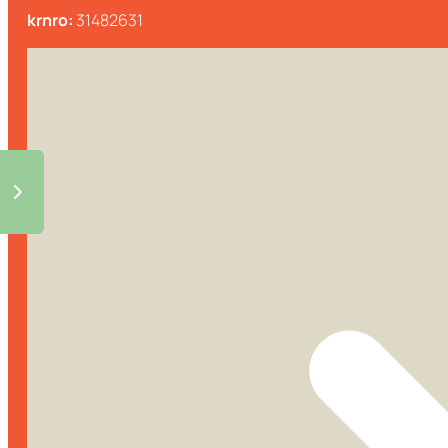
krnro:
31482631