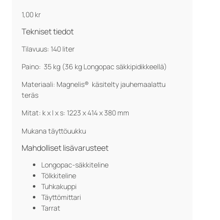
1,00
kr
Tekniset tiedot
Tilavuus: 140 liter
Paino: 35 kg (36 kg Longopac säkkipidikkeellä)
Materiaali: Magnelis® käsitelty jauhemaalattu
teräs
Mitat: k x l x s: 1223 x 414 x 380 mm
Mukana täyttöuukku
Mahdolliset lisävarusteet
Longopac-säkkiteline
Tölkkiteline
Tuhkakuppi
Täyttömittari
Tarrat