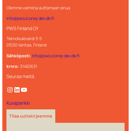
Olemme valmiina auttamaan sinua
info@pws.iconiq-dev.dk/fi
PWS Finland OY
Teknobulevardi 3-5
01530 Vantaa, Finland
Sähköposti:
info@pws.iconiq-dev.dk/fi
krnro:
31482631
Seuraa meitä
Instagram
LinkedIn
YouTube
Kuvapankki
Tilaa uutiskirjeemme