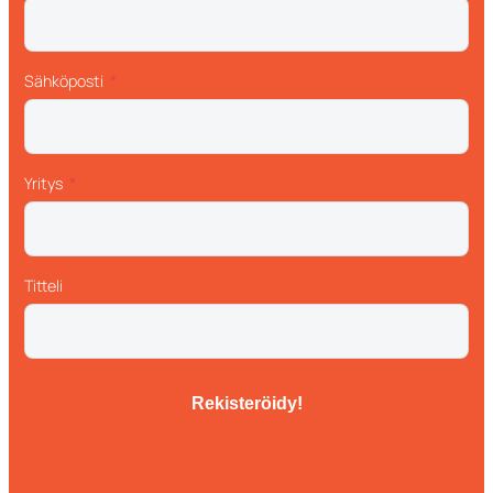
Sähköposti
Yritys
Titteli
Rekisteröidy!