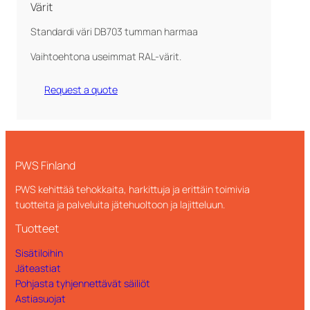
Värit
Standardi väri DB703 tumman harmaa
Vaihtoehtona useimmat RAL-värit.
Request a quote
PWS Finland
PWS kehittää tehokkaita, harkittuja ja erittäin toimivia
tuotteita ja palveluita jätehuoltoon ja lajitteluun.
Tuotteet
Sisätiloihin
Jäteastiat
Pohjasta tyhjennettävät säiliöt
Astiasuojat