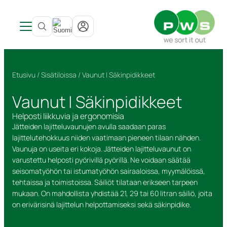
Tuotteet
Uutisia
Tuoteluokat
Etusivu
/
Sisätiloissa
/ Vaunut | Säkinpidikkeet
Tietoa PWS:stä
Inspiraatio & Referenssit
Katso kaikki tuotteet →
SITE LOGO
Viitteet ja inspiraatio
Tietoa PWS:stä
Sisätiloissa
Jäteastiat
Vaunut | Säkinpidikkeet
Palvelut
Kehitetty Pohjoismaissa
Jäteastiat
Pohjasta tyhjennettävät säiliöt
PWS tukee Rynkebytä
Bio Select
Kestävä kehitys
Astioiden käsittely
Pohjasta tyhjennettävät säiliöt
Astiatalli astiat ulkotiloihin
Sertifioinnit, laatu ja ergonomia
Duo Select
UWS
Helposti liikkuvia ja ergonomisia
Jätteiden lajitteluvaunujen avulla saadaan paras
Yhteystiedot
Huolto ja korjaukset
Kiertotalous PWS:llä
Astiatalli astiat ulkotiloihin
Julkiset tilat
Ympäristötalouden strategia
Quattro Select
lajittelutehokkuus niiden vaatimaan pieneen tilaan nähden.
Astioiden kierrätys
Roskakorit
Jätteestä Resurssiksi
Vaunuja on useita eri kokoja. Jätteiden lajitteluvaunut on
Kestävyysraportti
Vaarallinen jäte
PWS kantaa vastuuta ympäristöstä
varustettu helposti pyörivillä pyörillä. Ne voidaan säätää
Tarrat
seisomatyöhön tai istumatyöhön sairaaloissa, myymälöissä,
Ruokajätteille sopivat tuotteet
tehtaissa ja toimistoissa. Säiliöt tilataan erikseen tarpeen
mukaan. On mahdollista yhdistää 21, 29 tai 60 litran säiliö, joita
on erivärisinä lajittelun helpottamiseksi sekä säkinpidike.