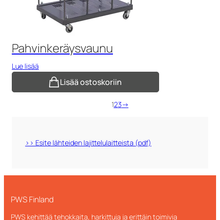
Pahvinkeräysvaunu
Lue lisää
Lisää ostoskoriin
1
2
3
→
>> Esite lähteiden lajittelulaitteista (pdf)
PWS Finland
PWS kehittää tehokkaita, harkittuja ja erittäin toimivia