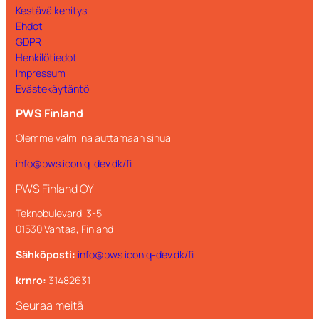
Kestävä kehitys
Ehdot
GDPR
Henkilötiedot
Impressum
Evästekäytäntö
PWS Finland
Olemme valmiina auttamaan sinua
info@pws.iconiq-dev.dk/fi
PWS Finland OY
Teknobulevardi 3-5
01530 Vantaa, Finland
Sähköposti:
info@pws.iconiq-dev.dk/fi
krnro:
31482631
Seuraa meitä