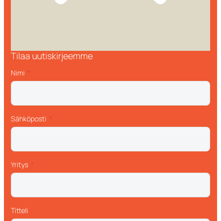
Tilaa uutiskirjeemme
Nimi
Sähköposti
Yritys
Titteli