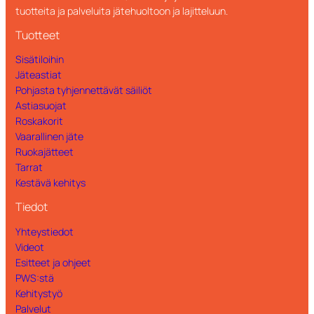
tuotteita ja palveluita jätehuoltoon ja lajitteluun.
Tuotteet
Sisätiloihin
Jäteastiat
Pohjasta tyhjennettävät säiliöt
Astiasuojat
Roskakorit
Vaarallinen jäte
Ruokajätteet
Tarrat
Kestävä kehitys
Tiedot
Yhteystiedot
Videot
Esitteet ja ohjeet
PWS:stä
Kehitystyö
Palvelut