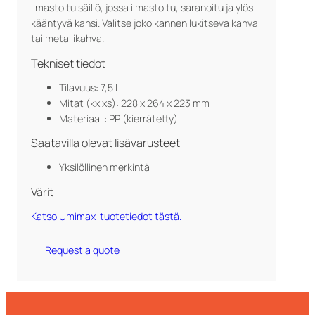
Ilmastoitu säiliö, jossa ilmastoitu, saranoitu ja ylös
kääntyvä kansi. Valitse joko kannen lukitseva kahva
tai metallikahva.
Tekniset tiedot
Tilavuus: 7,5 L
Mitat (kxlxs): 228 x 264 x 223 mm
Materiaali: PP (kierrätetty)
Saatavilla olevat lisävarusteet
Yksilöllinen merkintä
Värit
Katso Umimax-tuotetiedot tästä.
Request a quote