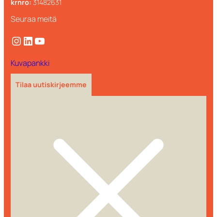
krnro:
31482631
Seuraa meitä
Instagram
LinkedIn
YouTube
Kuvapankki
Tilaa uutiskirjeemme