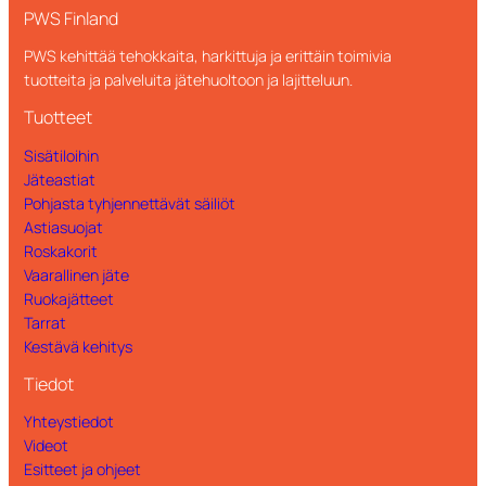
PWS Finland
PWS kehittää tehokkaita, harkittuja ja erittäin toimivia
tuotteita ja palveluita jätehuoltoon ja lajitteluun.
Tuotteet
Sisätiloihin
Jäteastiat
Pohjasta tyhjennettävät säiliöt
Astiasuojat
Roskakorit
Vaarallinen jäte
Ruokajätteet
Tarrat
Kestävä kehitys
Tiedot
Yhteystiedot
Videot
Esitteet ja ohjeet