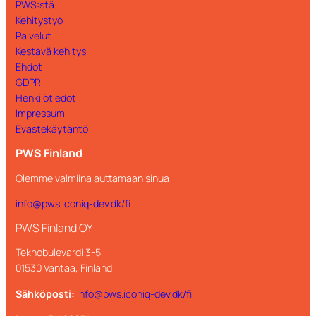
PWS:stä
Kehitystyö
Palvelut
Kestävä kehitys
Ehdot
GDPR
Henkilötiedot
Impressum
Evästekäytäntö
PWS Finland
Olemme valmiina auttamaan sinua
info@pws.iconiq-dev.dk/fi
PWS Finland OY
Teknobulevardi 3-5
01530 Vantaa, Finland
Sähköposti:
info@pws.iconiq-dev.dk/fi