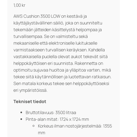
1,00
kr
AWS Cushion 3500 LOW on kestävä ja
käyttäjäystävällinen säiliö, joka on suunniteltu
tekemään jätteiden käsittelystä helpompaa ja
turvallisempaa. Se on valmisteltu sekä
mekaaniselle että elektroniselle lukitukselle
varmistaakseen turvallisen keräyksen. Kahdella
vastakkaisella puolella olevat aukot tekevät siitä
helppokäyttöisen eri suunnista. Rakennetta on
optimoitu sujuvaa huoltoa ja ylläpitoa varten, mikä
tekee siitä käytännöllisen ja luotettavan ratkaisun.
Sen matala korkeus tekee sen helppokäyttöiseksi
eri ympäristöissä.
Tekniset tiedot
Bruttotilavuus: 3500 litraa
Pinta-alan mitat: 1724 x 1724 mm
Korkeus ilman nostojärjestelmää: 1355
mm