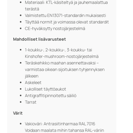
Materiaali: KTL-käsiteltyä ja jauhemaalattua
terästä
Valmistettu EN13071-standardin mukaisesti
Täyttää normit ja voimassa olevat standardit
CE-hyväksytty nostojärjestelmä
Mahdolliset lisävarusteet
1-koukku-, 2-koukku-, 3-koukku- tai
Kinshofer-mushroom-nostojärjestelmä
Teräskehikko maahan asennettavaksi –
varmistaa oikean sijoituksen tyhjennyksen
jälkeen
Askeleet
Lukolliset täyttöaukot
Antigraffitipinnoitettu säiliö
Tarrat
Värit
Vakioväri: Antrasiitinharmaa RAL 7016
Voidaan maalata mihin tahansa RAL-väriin