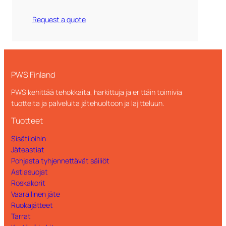
Request a quote
PWS Finland
PWS kehittää tehokkaita, harkittuja ja erittäin toimivia
tuotteita ja palveluita jätehuoltoon ja lajitteluun.
Tuotteet
Sisätiloihin
Jäteastiat
Pohjasta tyhjennettävät säiliöt
Astiasuojat
Roskakorit
Vaarallinen jäte
Ruokajätteet
Tarrat