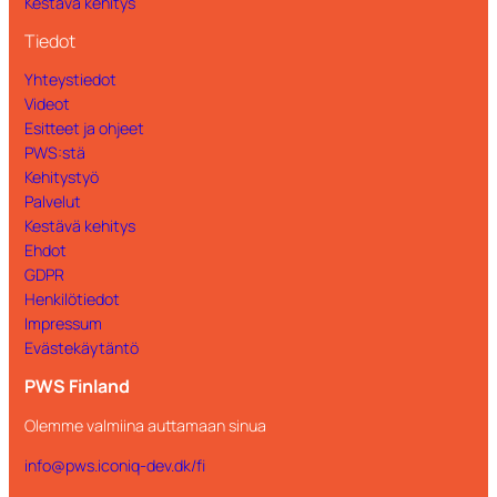
Kestävä kehitys
Tiedot
Yhteystiedot
Videot
Esitteet ja ohjeet
PWS:stä
Kehitystyö
Palvelut
Kestävä kehitys
Ehdot
GDPR
Henkilötiedot
Impressum
Evästekäytäntö
PWS Finland
Olemme valmiina auttamaan sinua
info@pws.iconiq-dev.dk/fi