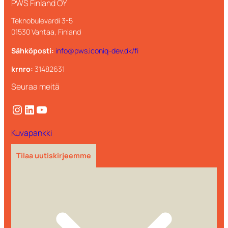
PWS Finland OY
Teknobulevardi 3-5
01530 Vantaa, Finland
Sähköposti:
info@pws.iconiq-dev.dk/fi
krnro:
31482631
Seuraa meitä
Instagram
LinkedIn
YouTube
Kuvapankki
Tilaa uutiskirjeemme