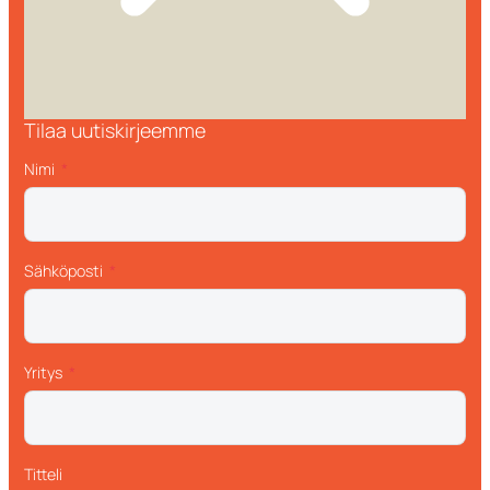
Tilaa uutiskirjeemme
Nimi
Sähköposti
Yritys
Titteli