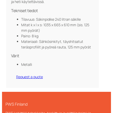
ja heti käytettävissä.
Tekniset tiedot
Tilavuus: Säkinpidike 240 litran säkille
Mitat k x l x s: 1035 x 665 x 610 mm (sis. 125
mm pyörät)
Paino: 8 kg
Materiaali: Sähkösinkityt, täyshitsatut
teräsprofiilit ja pyöreä rauta, 125 mm pyörät
Värit
Metalli
Request a quote
PWS Finland