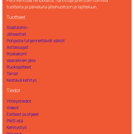
PWS kehittää tehokkaita, harkittuja ja erittäin toimivia
tuotteita ja palveluita jätehuoltoon ja lajitteluun.
Tuotteet
Sisätiloihin
Jäteastiat
Pohjasta tyhjennettävät säiliöt
Astiasuojat
Roskakorit
Vaarallinen jäte
Ruokajätteet
Tarrat
Kestävä kehitys
Tiedot
Yhteystiedot
Videot
Esitteet ja ohjeet
PWS:stä
Kehitystyö
Palvelut