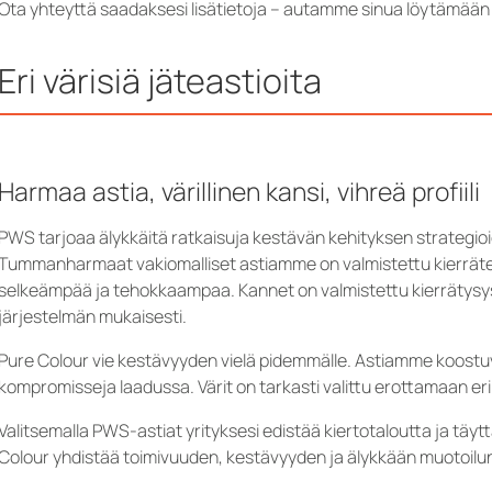
Ota yhteyttä saadaksesi lisätietoja – autamme sinua löytämään
Eri värisiä jäteastioita
Harmaa astia, värillinen kansi, vihreä profiili
PWS tarjoaa älykkäitä ratkaisuja kestävän kehityksen strategio
Tummanharmaat vakiomalliset astiamme on valmistettu kierrätetys
selkeämpää ja tehokkaampaa. Kannet on valmistettu kierrätysyst
järjestelmän mukaisesti.
Pure Colour vie kestävyyden vielä pidemmälle. Astiamme koostuv
kompromisseja laadussa. Värit on tarkasti valittu erottamaan er
Valitsemalla PWS-astiat yrityksesi edistää kiertotaloutta ja täy
Colour yhdistää toimivuuden, kestävyyden ja älykkään muotoil