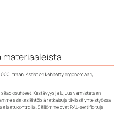
a materiaaleista
 1000 litraan. Astiat on kehitetty ergonomiaan,
 sääolosuhteet. Kestävyys ja lujuus varmistetaan
ehitämme asiakaslähtöisiä ratkaisuja tiiviissä yhteistyössä
 laatukontrollia. Säiliömme ovat RAL-sertifioituja,