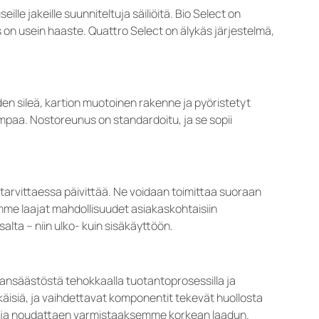
lle jakeille suunniteltuja säiliöitä. Bio Select on
eus on usein haaste. Quattro Select on älykäs järjestelmä,
n sileä, kartion muotoinen rakenne ja pyöristetyt
paa. Nostoreunus on standardoitu, ja se sopii
 tarvittaessa päivittää. Ne voidaan toimittaa suoraan
oamme laajat mahdollisuudet asiakaskohtaisiin
alta – niin ulko- kuin sisäkäyttöön.
nsäästöstä tehokkaalla tuotantoprosessilla ja
käisiä, ja vaihdettavat komponentit tekevät huollosta
teja noudattaen varmistaaksemme korkean laadun.