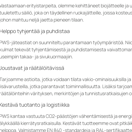
Vastaamaan erityistarpeita, olemme kehittäneet biojätteelle ja usei
tuuletettu säiliö, joka on täydellinen ruokajätteille, joissa kost
johon mahtuu neljä jaetta pieneen tilaan.
Helppo tyhjentää ja puhdistaa
PWS-jäteastiat on suunniteltu parantamaan työympäristöä. Niide
kulmat tekevät tyhjentämisestä ja puhdistamisesta vaivattomam
useimpiin takaa- ja sivukuormaajiin.
Joustavat ja räätälöitävissä
Tarjoamme astioita, jotka voidaan tilata vakio-ominaisuuksilla ja
lisävarusteilla, jotka parantavat toiminnallisuutta. Lisäksi tarj
räätälöinteihin värityksen, merkintöjen ja tunnistusratkaisujen os
Kestävä tuotanto ja logistiikka
PWS kantaa vastuuta CO2-päästöjen vähentämisestä ja energia
älykkäällä kierrätysratkaisulla. Kestävät tuotteemme ovat pitkäi
helppoa. Valmistamme EN 840 -standardeja ja RAL-sertifikaat