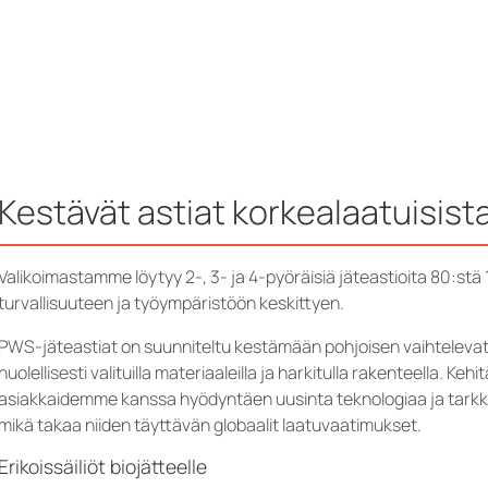
Kestävät astiat korkealaatuisist
Valikoimastamme löytyy 2-, 3- ja 4-pyöräisiä jäteastioita 80:stä
turvallisuuteen ja työympäristöön keskittyen.
PWS-jäteastiat on suunniteltu kestämään pohjoisen vaihtelevat
huolellisesti valituilla materiaaleilla ja harkitulla rakenteella. K
asiakkaidemme kanssa hyödyntäen uusinta teknologiaa ja tarkkaa
mikä takaa niiden täyttävän globaalit laatuvaatimukset.
Erikoissäiliöt biojätteelle