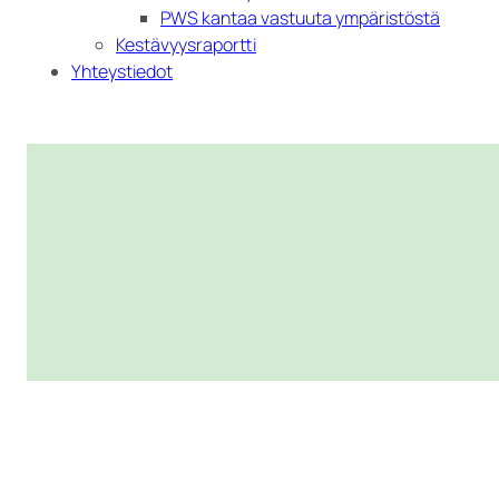
PWS kantaa vastuuta ympäristöstä
Kestävyysraportti
Yhteystiedot