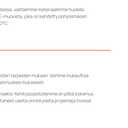
teissa, valitsemme materiaalimme huolella.
muovista, joka on kehitetty pohjoismaisiin
80°C.
löllisten tarpeiden mukaan. Voimme mukauttaa
aatimustesi mukaisesti.
iseksi. Kehitysosastollamme on pitkä kokemus
aneet useita onnistuneita projekteja tiiviissä