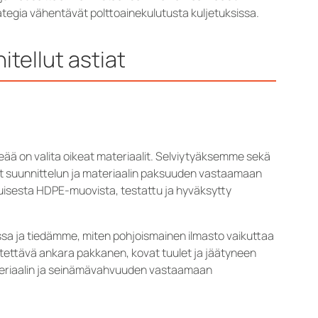
ategia vähentävät polttoainekulutusta kuljetuksissa.
itellut astiat
eää on valita oikeat materiaalit. Selviytyäksemme sekä
et suunnittelun ja materiaalin paksuuden vastaamaan
tuisesta HDPE-muovista, testattu ja hyväksytty
ssa ja tiedämme, miten pohjoismainen ilmasto vaikuttaa
kestettävä ankara pakkanen, kovat tuulet ja jäätyneen
teriaalin ja seinämävahvuuden vastaamaan