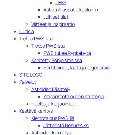
UWS
Astiatalli astiat ulkotiloihin
Julkiset tilat
Viitteet ja inspiraatio
Uutisia
Tietoa PWS:stä
Tietoa PWS:stä
PWS tukee Rynkebytä
Kehitetty Pohjoismaissa
Sertifioinnit, laatu ja ergonomia
SITE LOGO
Palvelut
Astioiden käsittely
Ympäristötalouden strategia
Huolto ja korjaukset
Kestävä kehitys
Kiertotalous PWS:llä
Jätteestä Resurssiksi
Astioiden kierrätys