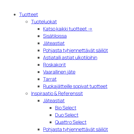
Tuotteet
Tuoteluokat
Katso kaikki tuotteet →
Sisätiloissa
Jäteastiat
Pohjasta tyhjennettävät säiliöt
Astiatalli astiat ulkotiloihin
Roskakorit
Vaarallinen jäte
Tarrat
Ruokajätteille sopivat tuotteet
Inspiraatio & Referenssit
Jäteastiat
Bio Select
Duo Select
Quattro Select
Pohjasta tyhjennettävät säiliöt