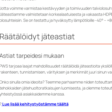
Jotta voimme varmistaa kestävyyden ja toimivuuden talviolosuh
Jäteastiamme valmistetaan korkealaatuisesta ja vakaasta HDPE-
olosuhteisiin. Se on testattu ja hyväksytty lämpötiloille -40° – +
Räätälöidyt jäteastiat
Astiat tarpeidesi mukaan
PWS tarjoaa laajat mahdollisuudet räätälöidä jäteastioita yksi
rakenteen, tunnistamisen, värityksen ja merkinnät juuri sinun v
Onko sinulla omia ideoita? Teemme parhaamme niiden toteuttam
tehokkaiden jätehuoltoratkaisujen luomisesta, ja olemme toteutt
yhteistyössä asiakkaidemme kanssa.
?
Lue lisää kehitystyöstämme täältä