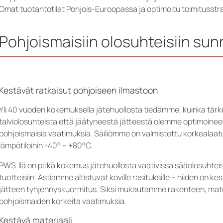
Omat tuotantotilat Pohjois-Euroopassa ja optimoitu toimitusstr
Pohjoismaisiin olosuhteisiin sunn
Kestävät ratkaisut pohjoiseen ilmastoon
Yli 40 vuoden kokemuksella jätehuollosta tiedämme, kuinka tärk
talviolosuhteista että jäätyneestä jätteestä olemme optimoine
pohjoismaisia ​​vaatimuksia. Säiliömme on valmistettu korkealaa
lämpötiloihin -40° – +80°C.
PWS:llä on pitkä kokemus jätehuollosta vaativissa sääolosuhtei
tuotteisiin. Astiamme altistuvat koville rasituksille – niiden on 
jätteen tyhjennyskuormitus. Siksi mukautamme rakenteen, ma
pohjoismaiden korkeita vaatimuksia.
Kestävä materiaali