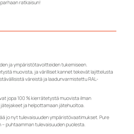
 parhaan ratkaisun!
iden ja ympäristötavoitteiden tukemiseen.
tä muovista, ja värilliset kannet tekevät lajittelusta
ävällisistä väreistä ja laadunvarmistettu RAL-
at jopa 100 % kierrätetystä muovista ilman
i jätejakeet ja helpottamaan jätehuoltoa.
ttää jo nyt tulevaisuuden ympäristövaatimukset. Pure
un – puhtaamman tulevaisuuden puolesta.