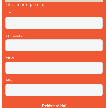
Tilaa uutiskirjeemme
Nimi
Sähköposti
Yritys
Titteli
Rekisteröidy!