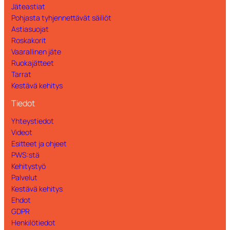
Jäteastiat
Pohjasta tyhjennettävät säiliöt
Astiasuojat
Roskakorit
Vaarallinen jäte
Ruokajätteet
Tarrat
Kestävä kehitys
Tiedot
Yhteystiedot
Videot
Esitteet ja ohjeet
PWS:stä
Kehitystyö
Palvelut
Kestävä kehitys
Ehdot
GDPR
Henkilötiedot