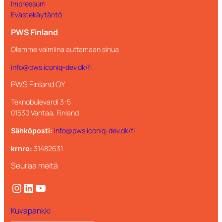
Impressum
Evästekäytäntö
PWS Finland
Olemme valmiina auttamaan sinua
info@pws.iconiq-dev.dk/fi
PWS Finland OY
Teknobulevardi 3-5
01530 Vantaa, Finland
Sähköposti:
info@pws.iconiq-dev.dk/fi
krnro:
31482631
Seuraa meitä
Instagram
LinkedIn
YouTube
Kuvapankki