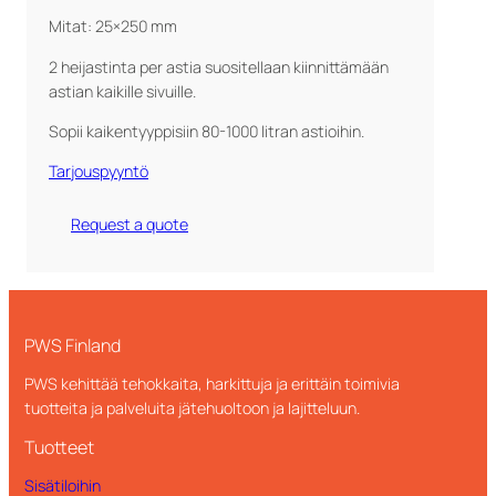
Mitat: 25×250 mm
2 heijastinta per astia suositellaan kiinnittämään
astian kaikille sivuille.
Sopii kaikentyyppisiin 80-1000 litran astioihin.
Tarjouspyyntö
Request a quote
PWS Finland
PWS kehittää tehokkaita, harkittuja ja erittäin toimivia
tuotteita ja palveluita jätehuoltoon ja lajitteluun.
Tuotteet
Sisätiloihin