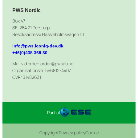
PWS Nordic
Box 47
SE-284 21 Perstorp
Besöksadress: Hässleholmsvägen 10
info@pws.iconiq-dev.dk
+46(0)435 369 30
Mail vid order: order@pwsab.se
Organisationsnr. 556812-4407
CVR: 31482631
Part of
Copyright
Privacy policy
Cookie