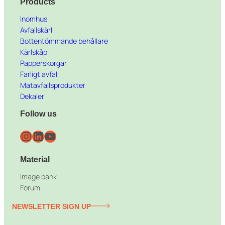
Products
Inomhus
Avfallskärl
Bottentömmande behållare
Kärlskåp
Papperskorgar
Farligt avfall
Matavfallsprodukter
Dekaler
Follow us
Instagram
LinkedIn
YouTube
Material
Image bank
Forum
NEWSLETTER SIGN UP