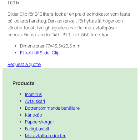
1,00
kr
Slider Clip för 240 liters-lock är en praktisk indikator som fästs
på lockets handtag. Den kan enkelt förflyttas åt höger och
vänster för att tydligt signalera när fler matavfallspåsar
behövs. Finns även för 140-, 370- och 660-liters kärl.
Dimensioner 77×43,5×20,5 mm
Etikett till Slider Clip
Request a quote
Products
Inomhus
Avfallskärl
Bottentömmande behållare
Kärlskåp
Papperskorgar
Farligt avfall
Matavfallsprodukter