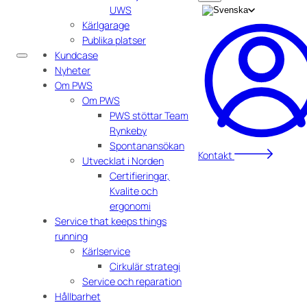
UWS
Kärlgarage
Publika platser
Kundcase
Nyheter
Om PWS
Om PWS
PWS stöttar Team
Rynkeby
Spontanansökan
Kontakt
Utvecklat i Norden
Certifieringar,
Kvalite och
ergonomi
Service that keeps things
running
Kärlservice
Cirkulär strategi
Service och reparation
Hållbarhet