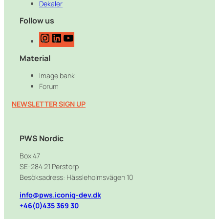
Dekaler
Follow us
I
L
Y
n
i
o
Material
s
n
u
t
k
T
Image bank
a
e
u
Forum
g
d
b
r
I
e
NEWSLETTER SIGN UP
a
n
m
PWS Nordic
Box 47
SE-284 21 Perstorp
Besöksadress: Hässleholmsvägen 10
info@pws.iconiq-dev.dk
+46(0)435 369 30