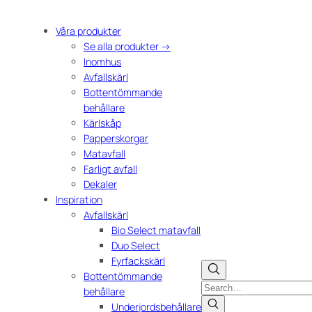
Våra produkter
Se alla produkter →
Inomhus
Avfallskärl
Bottentömmande
behållare
Kärlskåp
Papperskorgar
Matavfall
Farligt avfall
Dekaler
Inspiration
Avfallskärl
Bio Select matavfall
Duo Select
Fyrfackskärl
Bottentömmande
Search
behållare
Underjordsbehållare