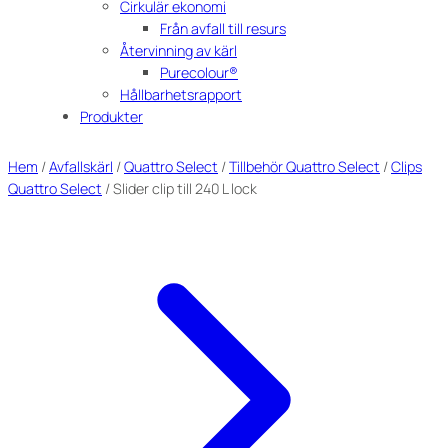
Cirkulär ekonomi
Från avfall till resurs
Återvinning av kärl
Purecolour®
Hållbarhetsrapport
Produkter
Hem
/
Avfallskärl
/
Quattro Select
/
Tillbehör Quattro Select
/
Clips
Quattro Select
/ Slider clip till 240 L lock