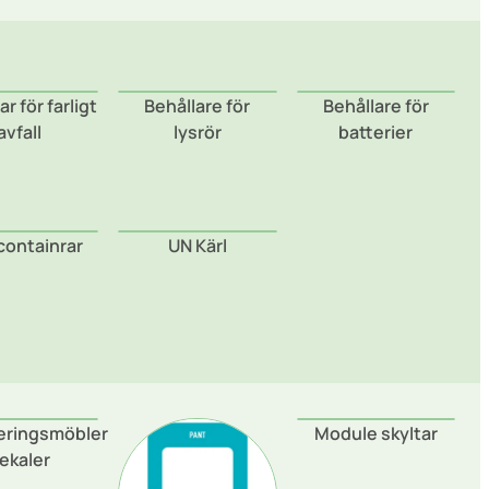
r för farligt
Behållare för
Behållare för
avfall
lysrör
batterier
containrar
UN Kärl
teringsmöbler
Module skyltar
ekaler