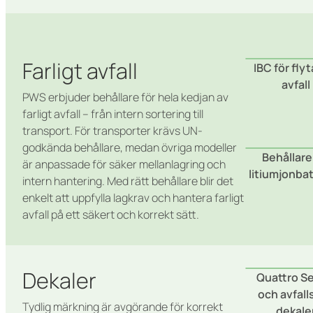
Farligt avfall
IBC för fly
avfall
PWS erbjuder behållare för hela kedjan av
farligt avfall – från intern sortering till
transport. För transporter krävs UN-
godkända behållare, medan övriga modeller
Behållare
är anpassade för säker mellanlagring och
litiumjonbat
intern hantering. Med rätt behållare blir det
enkelt att uppfylla lagkrav och hantera farligt
avfall på ett säkert och korrekt sätt.
Dekaler
Quattro Se
och avfall
Tydlig märkning är avgörande för korrekt
dekale