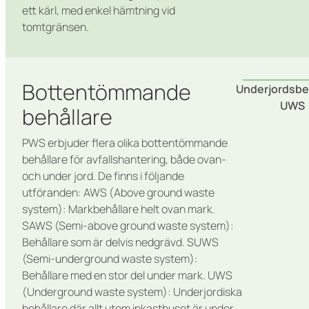
ett kärl, med enkel hämtning vid
tomtgränsen.
Bottentömmande
Underjordsbe
UWS
behållare
PWS erbjuder flera olika bottentömmande
behållare för avfallshantering, både ovan-
och under jord. De finns i följande
utföranden: AWS (Above ground waste
system): Markbehållare helt ovan mark.
SAWS (Semi-above ground waste system):
Behållare som är delvis nedgrävd. SUWS
(Semi-underground waste system):
Behållare med en stor del under mark. UWS
(Underground waste system): Underjordiska
behållare där allt utom inkasthuset är under