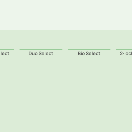
Farligt avfall
Certifieringar, Kvalite och ergonomi
Dekaler
Underjordsbehållare UWS
lect
Duo Select
Bio Select
2- oc