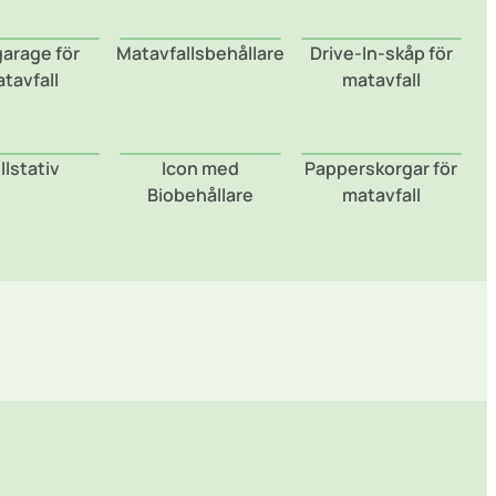
garage för
Matavfallsbehållare
Drive-In-skåp för
tavfall
matavfall
llstativ
Icon med
Papperskorgar för
Biobehållare
matavfall