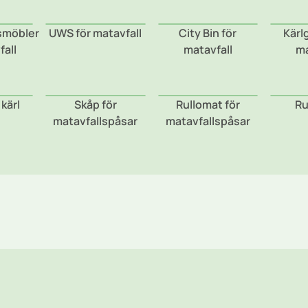
smöbler
UWS för matavfall
City Bin för
Kärl
fall
matavfall
ma
 kärl
Skåp för
Rullomat för
Ru
matavfallspåsar
matavfallspåsar