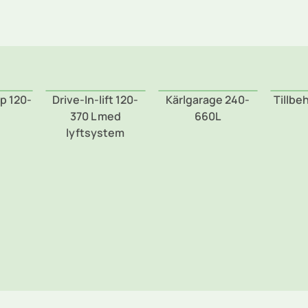
p 120-
Drive-In-lift 120-
Kärlgarage 240-
Tillbe
370 L med
660L
lyftsystem