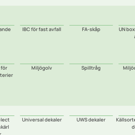
tande
IBC för fast avfall
FA-skåp
UN boxa
 för
Miljögolv
Spilltråg
Miljö
terier
lect
Universal dekaler
UWS dekaler
Källsor
skärl
d
r