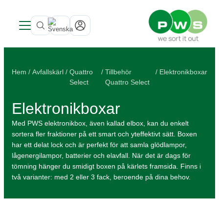
Våra produkter
Inspiration
Se alla produkter →
Hem
/
Avfallskärl
/
Quattro
/
Tillbehör
/ Elektronikboxar
Kundcase
Inomhus
Avfallskärl
Select
Quattro Select
Nyheter
Avfallskärl
Bottentömmande behållare
Bio Select matavfall
Om PWS
Bottentömmande behållare
Kärlgarage
Duo Select
Underjordsbehållare UWS
Elektronikboxar
Service that keeps things running
Kärlskåp
Publika platser
Om PWS
Fyrfackskärl
Hållbarhet
Papperskorgar
Utvecklat i Norden
Kärlservice
PWS stöttar Team Rynkeby
Med PWS elektronikbox, även kallad elbox, kan du enkelt
Produkter
Matavfall
Service och reparation
Cirkulär ekonomi
Spontanansökan
Certifieringar, Kvalite och ergonomi
Cirkulär strategi
sortera fler fraktioner på ett smart och yteffektivt sätt. Boxen
har ett delat lock och är perfekt för att samla glödlampor,
Farligt avfall
Återvinning av kärl
Från avfall till resurs
lågenergilampor, batterier och elavfall. När det är dags för
Dekaler
Hållbarhetsrapport
Purecolour®
tömning hänger du smidigt boxen på kärlets framsida. Finns i
två varianter: med 2 eller 3 fack, beroende på dina behov.