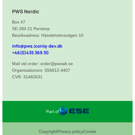
Dekal för Matavfall, 130×170 mm
Dekal för Färgat glas, 130×170 mm
Multi dekaler – Restavfall 200mm
PWS Nordic
Dekal för Restavfall, 130×170 mm
Box 47
Dekal för Matavfall, 130×170 mm
SE-284 21 Perstorp
Besöksadress: Hässleholmsvägen 10
info@pws.iconiq-dev.dk
+46(0)435 369 30
Mail vid order: order@pwsab.se
Organisationsnr. 556812-4407
CVR: 31482631
Part of
Copyright
Privacy policy
Cookie