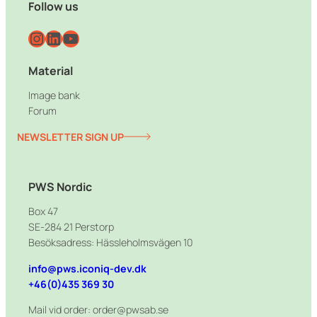
Follow us
Instagram
LinkedIn
YouTube
Material
Image bank
Forum
NEWSLETTER SIGN UP
PWS Nordic
Box 47
SE-284 21 Perstorp
Besöksadress: Hässleholmsvägen 10
info@pws.iconiq-dev.dk
+46(0)435 369 30
Mail vid order: order@pwsab.se