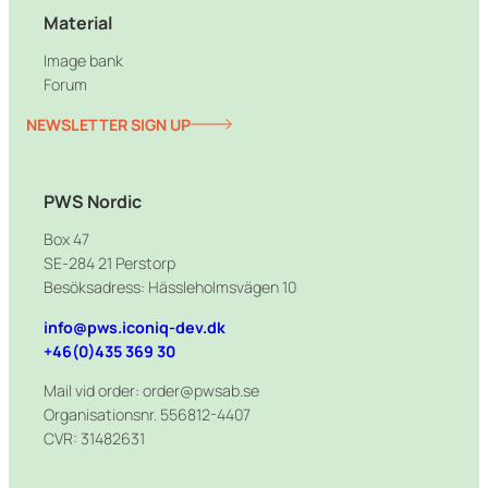
Material
Image bank
Forum
NEWSLETTER SIGN UP
PWS Nordic
Box 47
SE-284 21 Perstorp
Besöksadress: Hässleholmsvägen 10
info@pws.iconiq-dev.dk
+46(0)435 369 30
Mail vid order: order@pwsab.se
Organisationsnr. 556812-4407
CVR: 31482631