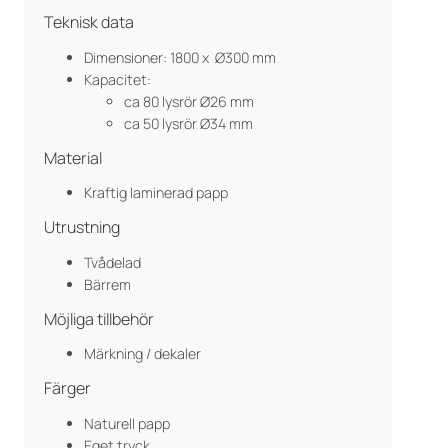
Teknisk data
Dimensioner: 1800 x Ø300 mm
Kapacitet:
ca 80 lysrör Ø26 mm
ca 50 lysrör Ø34 mm
Material
Kraftig laminerad papp
Utrustning
Tvådelad
Bärrem
Möjliga tillbehör
Märkning / dekaler
Färger
Naturell papp
Eget tryck