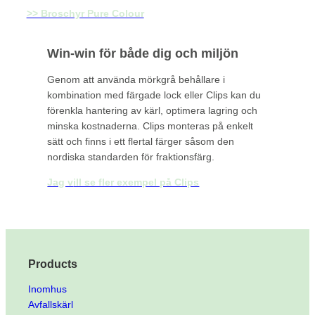
>> Broschyr Pure Colour
Win-win för både dig och miljön
Genom att använda mörkgrå behållare i
kombination med färgade lock eller Clips kan du
förenkla hantering av kärl, optimera lagring och
minska kostnaderna. Clips monteras på enkelt
sätt och finns i ett flertal färger såsom den
nordiska standarden för fraktionsfärg.
Jag v
ill se fler exempel på Clips
Products
Inomhus
Avfallskärl