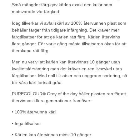
Små mängder färg gav kärlen exakt den kulör som
motsvarade vår färgkod.
Idag tillverkar vi avfallskärl av 100% återvunnen plast som
behåller färger från tidigare infärgning. Det kräver mer
färgtillsatser för att ge kärlen rätt färg. Kärlen återvinns
flera gånger. För varje gång måste tillsatserna ökas för att
återskapa rätt färg.
Men nu vet vi att kärlen kan återvinnas 10 gånger utan
kvalitetsförsämring men det kräver en ren livscykel utan
färgtillsatser. Med noll tillsatser och noggrann sortering, så
blir våra kärl fortsatt gråa.
PURECOLOUR® Grey of the day håller plasten ren för att
återvinnas i flera generationer framöver.
• 100% återvunna kärl
• Inga tillsatser
• Kärlen kan återvinnas minst 10 gånger