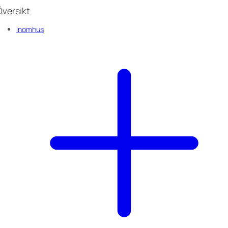
Översikt
Inomhus