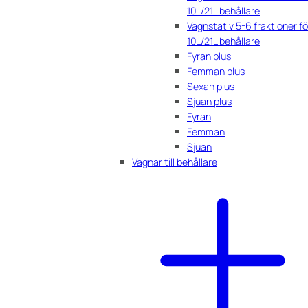
10L/21L behållare
Vagnstativ 5-6 fraktioner fö
10L/21L behållare
Fyran plus
Femman plus
Sexan plus
Sjuan plus
Fyran
Femman
Sjuan
Vagnar till behållare