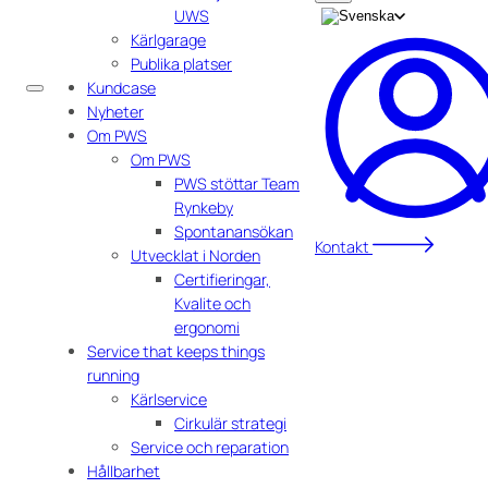
UWS
Kärlgarage
Publika platser
Kundcase
Nyheter
Om PWS
Om PWS
PWS stöttar Team
Rynkeby
Spontanansökan
Kontakt
Utvecklat i Norden
Certifieringar,
Kvalite och
ergonomi
Service that keeps things
running
Kärlservice
Cirkulär strategi
Service och reparation
Hållbarhet