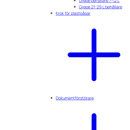
Grepe behållare 7-12 L
Grepe 21-29 L behållare
Krok för plastpåsar
Dokumentförstörare