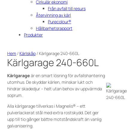
Cirkulär ekonomi
Från avfall till resurs
Återvinning av kärl
Purecolour®
Hållbarhetsrapport
Produkter
Hem
/
Kärlskåp
/ Kärlgarage 240-660L
Kärlgarage 240-660L
Kärlgarage
är en smart lösning för avfallshantering
utomhus. De skyddar kärlen, minskar lukt och
hindrar skadedjur – helt utan behov av uppvärmda
soprum.
Alla kärlgarage tillverkas i Magnelis® – ett
pulverlackerat stål med extra rostskydd. Det ger
upp till tio gånger bättre motståndskraft än vanlig
galvanisering.