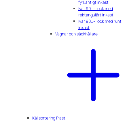
fyrkantigt inkast
Ivar 90L – lock med
rektangulärt inkast
Ivar 90L – lock med runt
inkast
Vagnar och säckhållare
Källsortering Plast