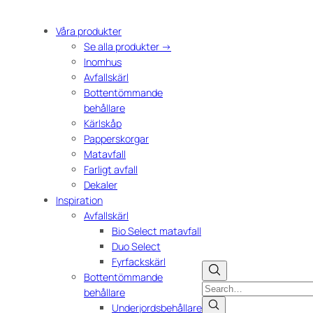
Våra produkter
Se alla produkter →
Inomhus
Avfallskärl
Bottentömmande
behållare
Kärlskåp
Papperskorgar
Matavfall
Farligt avfall
Dekaler
Inspiration
Avfallskärl
Bio Select matavfall
Duo Select
Fyrfackskärl
Bottentömmande
Search
behållare
Underjordsbehållare