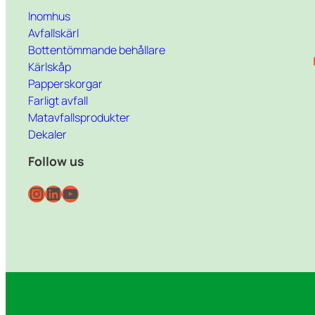
Inomhus
Avfallskärl
Bottentömmande behållare
Kärlskåp
Papperskorgar
Farligt avfall
Matavfallsprodukter
Dekaler
Follow us
Instagram
LinkedIn
YouTube