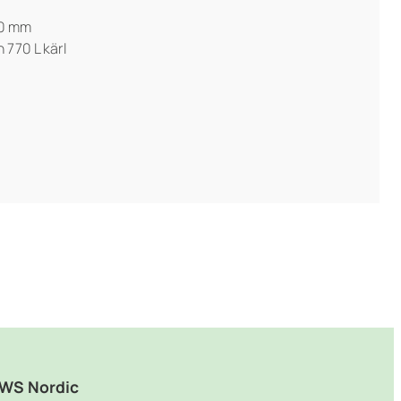
70 mm
 770 L kärl
WS Nordic