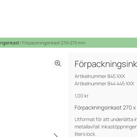
ingsinkast
/ Förpackningsinkast 270×270 mm
Förpackningsin
Bio Select matavfall
PWS stöttar Team Rynkeby
Cirkulär strategi
Från avfall till resurs
Artikelnummer 845 XXX
Duo Select
Spontanansökan
Artikelnummer 844 445 XXX
Fyrfackskärl
Purecolour®
1,00
kr
Certifieringar, Kvalite och ergonomi
Underjordsbehållare UWS
Förpackningsinkast 270 
Utformat för att underlätta i
metallavfall. Inkastöppning
liters lock.