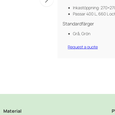
Inkastöppning: 270×2
Passar 400 L, 660 L och
Standardfärger
Grå, Grön
Request a quote
Material
P