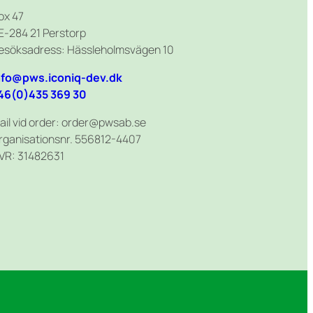
ox 47
E-284 21 Perstorp
esöksadress: Hässleholmsvägen 10
nfo@pws.iconiq-dev.dk
46(0)435 369 30
ail vid order: order@pwsab.se
rganisationsnr. 556812-4407
VR: 31482631