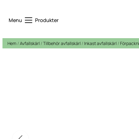
Menu
Produkter
Hem
/
Avfallskärl
/
Tillbehör avfallskärl
/
Inkast avfallskärl
/
Förpackn