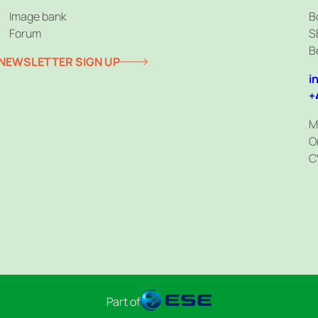
Image bank
B
Forum
S
B
NEWSLETTER SIGN UP
i
+
M
O
C
Part of