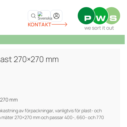
KONTAKT
kast 270×270 mm
x 270 mm
nkastning av förpackningar, vanligtvis för plast- och
en mäter 270×270 mm och passar 400-, 660- och 770