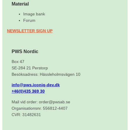
Material
Image bank
Forum
NEWSLETTER SIGN UP
PWS Nordic
Box 47
SE-284 21 Perstorp
Besöksadress: Hässleholmsvägen 10
info@pws.iconiq-dev.dk
+46(0)435 369 30
Mail vid order: order@pwsab.se
Organisationsnr. 556812-4407
CVR: 31482631