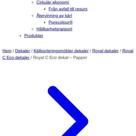
Cirkulär ekonomi
Från avfall till resurs
Återvinning av kärl
Purecolour®
Hållbarhetsrapport
Produkter
Hem
/
Dekaler
/
Källsorteringsmöbler dekaler
/
Royal dekaler
/
Royal
C Eco dekaler
/ Royal C Eco dekal – Papper