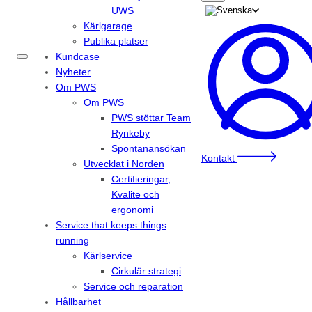
UWS
Kärlgarage
Publika platser
Kundcase
Nyheter
Om PWS
Om PWS
PWS stöttar Team
Rynkeby
Spontanansökan
Kontakt
Utvecklat i Norden
Certifieringar,
Kvalite och
ergonomi
Service that keeps things
running
Kärlservice
Cirkulär strategi
Service och reparation
Hållbarhet