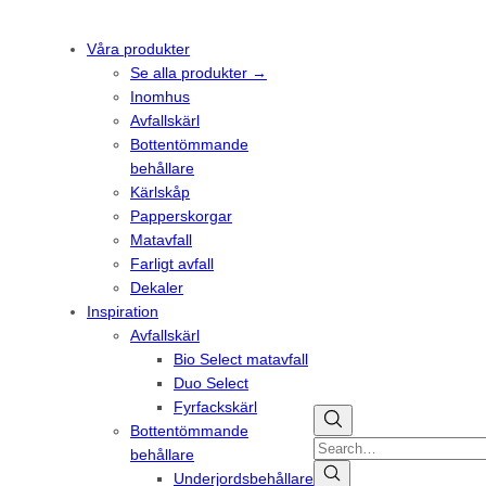
Våra produkter
Se alla produkter →
Inomhus
Avfallskärl
Bottentömmande
behållare
Kärlskåp
Papperskorgar
Matavfall
Farligt avfall
Dekaler
Inspiration
Avfallskärl
Bio Select matavfall
Duo Select
Fyrfackskärl
Bottentömmande
Search
behållare
Underjordsbehållare