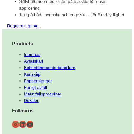
Självhäftande med klister på baksida för enkel
applicering
Text på både svenska och engelska – för ökad tydlighet
Request a quote
Products
Inomhus
Avfallskärl
Bottentömmande behållare
Kärlskåp
Papperskorgar
Farligt avfall
Matavfallsprodukter
Dekaler
Follow us
Instagram
LinkedIn
YouTube