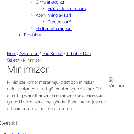
Cirkulär ekonomi
Från avfall till resurs
Återvinning av kärl
Purecolour®
Hållbarhetsrapport
Produkter
Hem
/
Avfallskärl
/
Duo Select
/
Tillbehör Duo
Select
/ Minimizer
Minimizer
Minimizer komprimerar mjukplast och minskar
avfallsvolymen, vilket gör hanteringen enklare. Ett
smart tips är att använda en använd brödpåse som
grund i Minimizern – det gör det ännu mer miljösmart
att samla och komprimera plasten.
Översikt
Inomhus