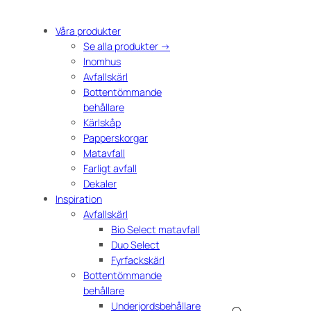
Våra produkter
Se alla produkter →
Inomhus
Avfallskärl
Bottentömmande
behållare
Kärlskåp
Papperskorgar
Matavfall
Farligt avfall
Dekaler
Inspiration
Avfallskärl
Bio Select matavfall
Duo Select
Fyrfackskärl
Bottentömmande
behållare
Underjordsbehållare