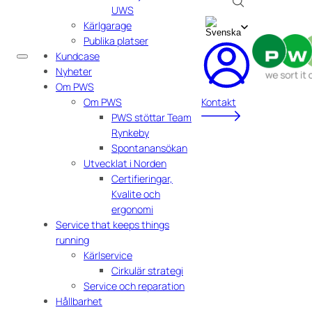
UWS
Kärlgarage
Publika platser
Kundcase
Nyheter
Om PWS
Om PWS
Kontakt
PWS stöttar Team
Rynkeby
Spontanansökan
Utvecklat i Norden
Certifieringar,
Kvalite och
ergonomi
Service that keeps things
running
Kärlservice
Cirkulär strategi
Service och reparation
Hållbarhet