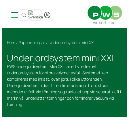
Våra produkter
Inspiration
Se alla produkter →
Hem
/
Papperskorgar
/ Underjordsystem mini XXL
Kundcase
Inomhus
Avfallskärl
Nyheter
Avfallskärl
Bottentömmande behållare
Bio Select matavfall
Underjordsystem mini XXL
Om PWS
Bottentömmande behållare
Kärlgarage
Duo Select
Underjordsbehållare UWS
Service that keeps things running
Kärlskåp
Publika platser
Om PWS
Fyrfackskärl
PWS underjordsystem, Mini XXL, är ett yteffektivt
Hållbarhet
Papperskorgar
Utvecklat i Norden
Kärlservice
PWS stöttar Team Rynkeby
underjordsystem för stora volymer avfall. Systemet kan
Produkter
kombineras med inkast, ovan jord, i olika utföranden.
Matavfall
Service och reparation
Cirkulär ekonomi
Spontanansökan
Certifieringar, Kvalite och ergonomi
Cirkulär strategi
Underjordsystem bidrar till en fin stadsmiljö, trots stora
Farligt avfall
Återvinning av kärl
Från avfall till resurs
mängder avfall. Vid tömning sugs avfallet upp via separat klaff i
Dekaler
Hållbarhetsrapport
Purecolour®
marknivå, underlättar tömningar och förhindrar vakuum vid
tömning.