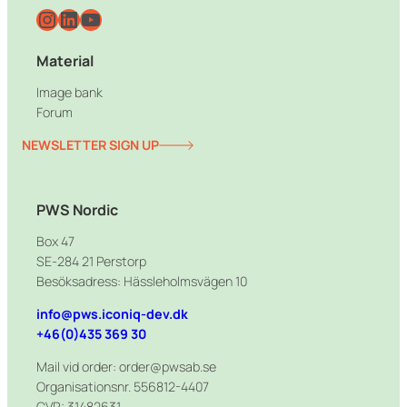
Instagram
LinkedIn
YouTube
Material
Image bank
Forum
NEWSLETTER SIGN UP
PWS Nordic
Box 47
SE-284 21 Perstorp
Besöksadress: Hässleholmsvägen 10
info@pws.iconiq-dev.dk
+46(0)435 369 30
Mail vid order: order@pwsab.se
Organisationsnr. 556812-4407
CVR: 31482631