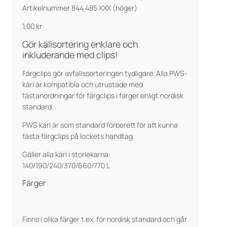
Artikelnummer 844 485 XXX (höger)
1,00
kr
Gör källsortering enklare och
inkluderande med clips!
Färgclips gör avfallssorteringen tydligare. Alla PWS-
kärl är kompatibla och utrustade med
fästanordningar för färgclips i färger enligt nordisk
standard.
PWS kärl är som standard förberett för att kunna
fästa färgclips på lockets handtag.
Gäller alla kärl i storlekarna:
140/190/240/370/660/770 L
Färger
Finns i olika färger t.ex. för nordisk standard och går