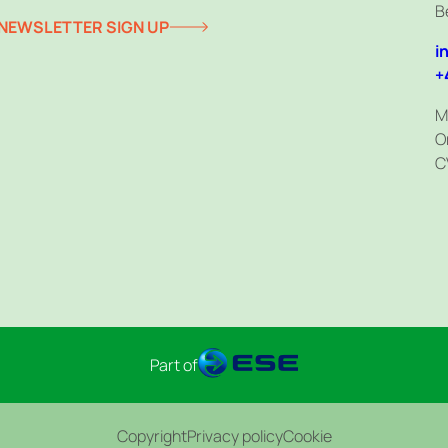
B
NEWSLETTER SIGN UP
i
+
M
O
C
Part of
Copyright
Privacy policy
Cookie