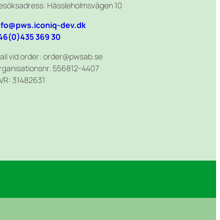
esöksadress: Hässleholmsvägen 10
nfo@pws.iconiq-dev.dk
46(0)435 369 30
ail vid order: order@pwsab.se
rganisationsnr. 556812-4407
VR: 31482631