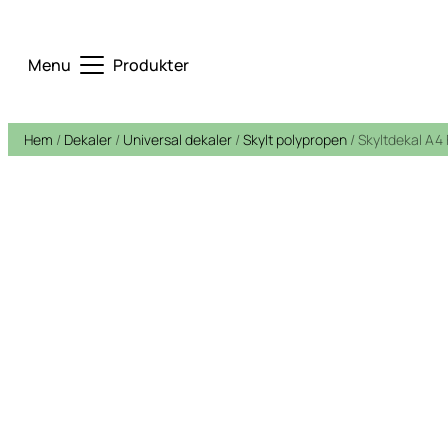
Menu
Produkter
Hem
/
Dekaler
/
Universal dekaler
/
Skylt polypropen
/ Skyltdekal A4 