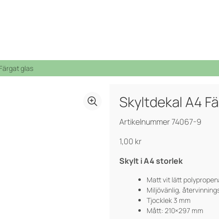
Färgat glas
Skyltdekal A4 Fä
Bio Select matavfall
PWS stöttar Team Rynkeby
Cirkulär strategi
Från avfall till resurs
Artikelnummer 74067-9
Duo Select
Spontanansökan
Fyrfackskärl
1,00
kr
Purecolour®
Certifieringar, Kvalite och ergonomi
Skylt i A4 storlek
Underjordsbehållare UWS
Matt vit lätt polyprope
Miljövänlig, återvinning
Tjocklek 3 mm
Mått: 210×297 mm