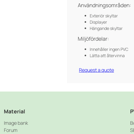
Användningsområden:
Exteriör skyltar
Displayer
Hängande skyltar
Miljöfördelar:
Innehåller ingen PVC
Lätta att återvinna
Request a quote
Material
P
Image bank
B
Forum
S