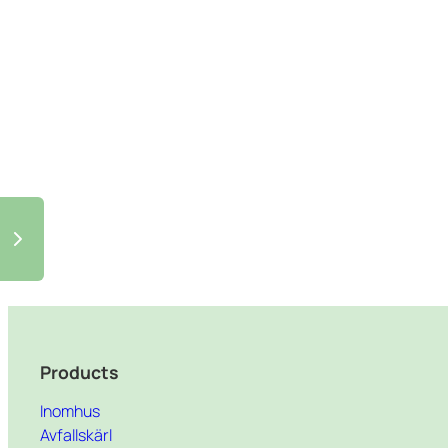
Products
Inomhus
Avfallskärl