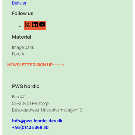
Dekaler
Follow us
I
L
Y
n
i
o
Material
s
n
u
t
k
T
Image bank
a
e
u
Forum
g
d
b
r
I
e
NEWSLETTER SIGN UP
a
n
m
PWS Nordic
Box 47
SE-284 21 Perstorp
Besöksadress: Hässleholmsvägen 10
info@pws.iconiq-dev.dk
+46(0)435 369 30