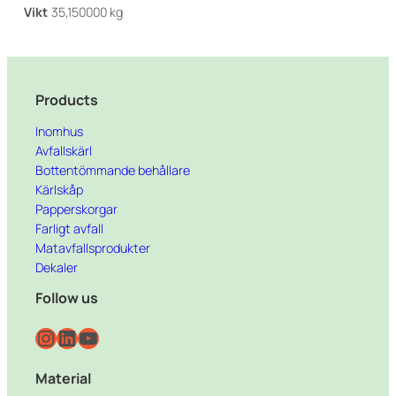
Vikt
35,150000 kg
Products
Inomhus
Avfallskärl
Bottentömmande behållare
Kärlskåp
Papperskorgar
Farligt avfall
Matavfallsprodukter
Dekaler
Follow us
Instagram
LinkedIn
YouTube
Material