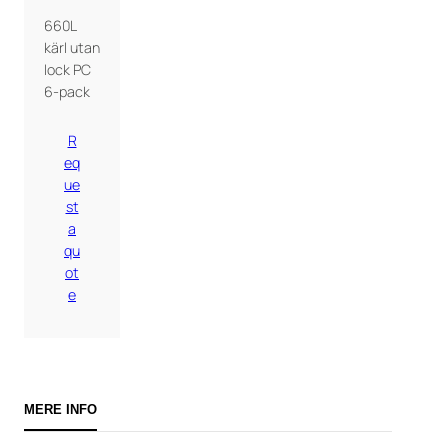
660L
kärl utan
lock PC
6-pack
R
eq
ue
st
a
qu
ot
e
MERE INFO