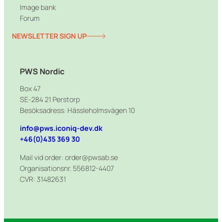
Image bank
Forum
NEWSLETTER SIGN UP
PWS Nordic
Box 47
SE-284 21 Perstorp
Besöksadress: Hässleholmsvägen 10
info@pws.iconiq-dev.dk
+46(0)435 369 30
Mail vid order: order@pwsab.se
Organisationsnr. 556812-4407
CVR: 31482631