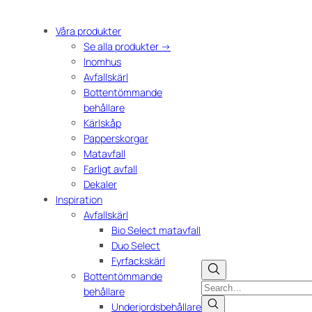
Våra produkter
Se alla produkter →
Inomhus
Avfallskärl
Bottentömmande
behållare
Kärlskåp
Papperskorgar
Matavfall
Farligt avfall
Dekaler
Inspiration
Avfallskärl
Bio Select matavfall
Duo Select
Fyrfackskärl
Bottentömmande
Search
behållare
Underjordsbehållare