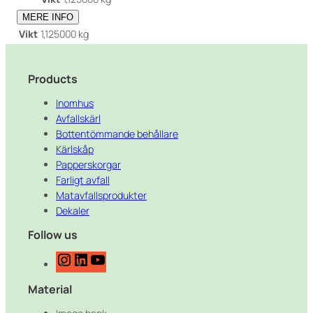
MERE INFO
Vikt
1,125000 kg
Products
Inomhus
Avfallskärl
Bottentömmande behållare
Kärlskåp
Papperskorgar
Farligt avfall
Matavfallsprodukter
Dekaler
Follow us
I
L
Y
n
i
o
Material
s
n
u
t
k
T