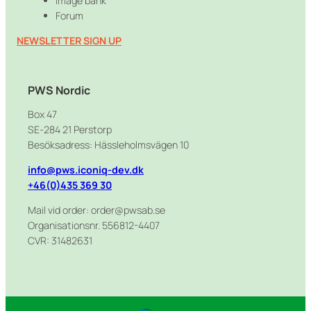
Image bank
a
e
u
Forum
g
d
b
r
I
e
NEWSLETTER SIGN UP
a
n
m
PWS Nordic
Box 47
SE-284 21 Perstorp
Besöksadress: Hässleholmsvägen 10
info@pws.iconiq-dev.dk
+46(0)435 369 30
Mail vid order: order@pwsab.se
Organisationsnr. 556812-4407
CVR: 31482631