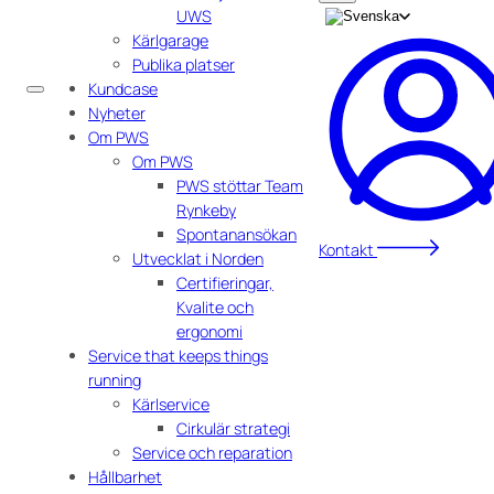
UWS
Kärlgarage
Publika platser
Kundcase
Nyheter
Om PWS
Om PWS
PWS stöttar Team
Rynkeby
Spontanansökan
Kontakt
Utvecklat i Norden
Certifieringar,
Kvalite och
ergonomi
Service that keeps things
running
Kärlservice
Cirkulär strategi
Service och reparation
Hållbarhet