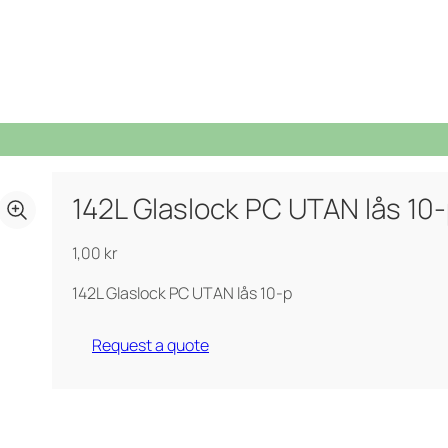
142L Glaslock PC UTAN lås 10
Bio Select matavfall
PWS stöttar Team Rynkeby
Cirkulär strategi
Från avfall till resurs
Duo Select
Spontanansökan
1,00
kr
Fyrfackskärl
Purecolour®
142L Glaslock PC UTAN lås 10-p
Certifieringar, Kvalite och ergonomi
Underjordsbehållare UWS
Request a quote