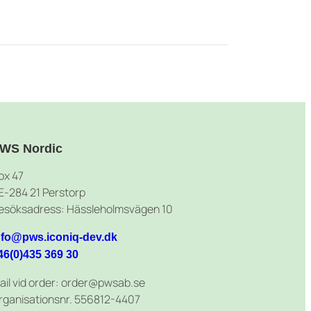
WS Nordic
ox 47
E-284 21 Perstorp
esöksadress: Hässleholmsvägen 10
nfo@pws.iconiq-dev.dk
46(0)435 369 30
ail vid order: order@pwsab.se
rganisationsnr. 556812-4407