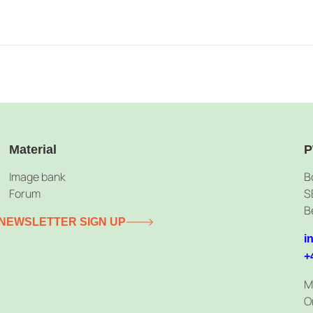
Material
P
Image bank
B
Forum
S
B
NEWSLETTER SIGN UP
i
+
M
O