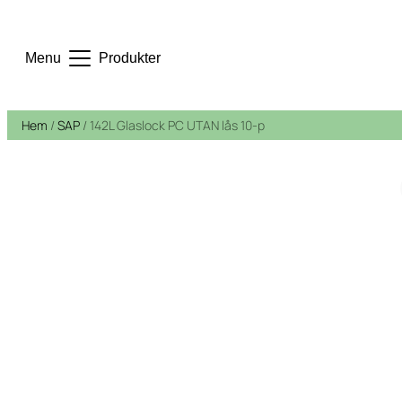
Menu
Produkter
Hem
/
SAP
/ 142L Glaslock PC UTAN lås 10-p