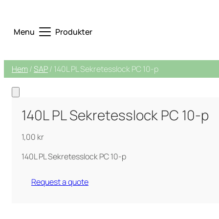
Menu
Produkter
Hem
/
SAP
/ 140L PL Sekretesslock PC 10-p
140L PL Sekretesslock PC 10-p
1,00
kr
140L PL Sekretesslock PC 10-p
Request a quote