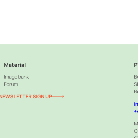
Material
P
Image bank
B
Forum
S
B
NEWSLETTER SIGN UP
i
+
M
O