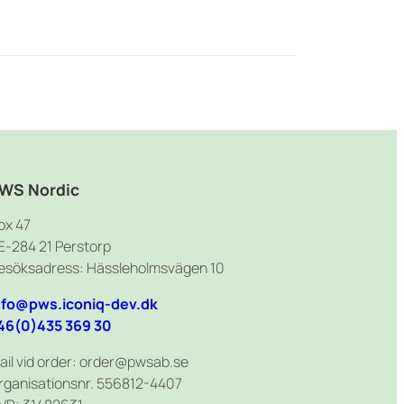
WS Nordic
ox 47
E-284 21 Perstorp
esöksadress: Hässleholmsvägen 10
nfo@pws.iconiq-dev.dk
46(0)435 369 30
ail vid order: order@pwsab.se
rganisationsnr. 556812-4407