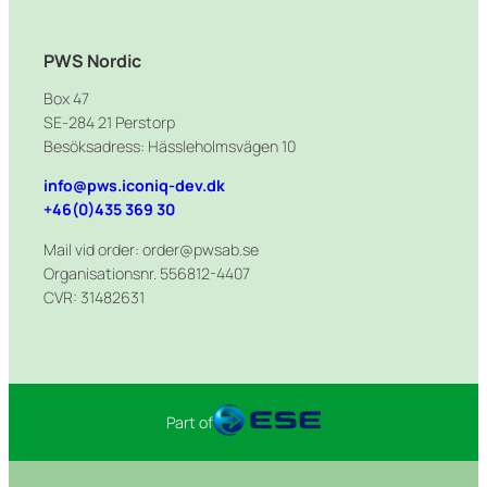
PWS Nordic
Box 47
SE-284 21 Perstorp
Besöksadress: Hässleholmsvägen 10
info@pws.iconiq-dev.dk
+46(0)435 369 30
Mail vid order: order@pwsab.se
Organisationsnr. 556812-4407
CVR: 31482631
Part of