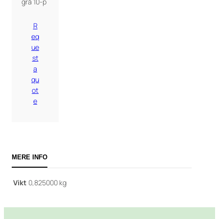
grå 10-p
R
eq
ue
st
a
qu
ot
e
MERE INFO
Vikt
0,825000 kg