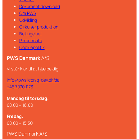
Dokument download
Om PWS
Udvikling
Cirkulær produktion
Betingelser
Persondata
Cookiepolitik
PWS Danmark
A/S
Vi står klar til at hjælpe dig
info@pws.iconiq-dev.dk/da
+45 7070 1173
Mandag til torsdag:
08:00 – 16:00
Fredag:
08:00 – 15:30
PWS Danmark A/S