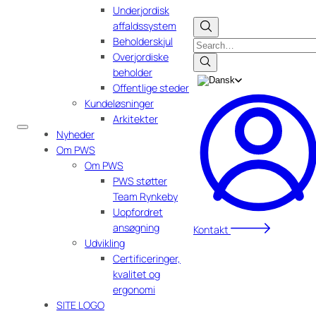
Underjordisk
affaldssystem
Beholderskjul
Search
Overjordiske
beholder
Offentlige steder
Kundeløsninger
Arkitekter
Nyheder
Om PWS
Om PWS
PWS støtter
Team Rynkeby
Uopfordret
ansøgning
Kontakt
Udvikling
Certificeringer,
kvalitet og
ergonomi
SITE LOGO