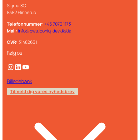
Sigma 8C
8382 Hinnerup
Telefonnummer:
+45 7070 1173
Mail:
info@pws.iconiq-dev.dk/da
CVR:
31482631
Følg os
Instagram
LinkedIn
YouTube
Billedebank
Tilmeld dig vores nyhedsbrev