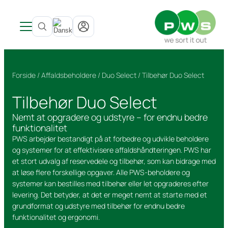
Produkter
Nyheder
Produkter
Forside
/
Affaldsbeholdere
/
Duo Select
/ Tilbehør Duo Select
Om PWS
Inspiration & Referencer
Se alle produkter →
SITE LOGO
Kundeløsninger
Om PWS
Indendørs
Affaldsbeholdere
Tilbehør Duo Select
Service
Udvikling
Affaldsbeholdere
Underjordisk affaldssystem
Arkitekter
PWS støtter Team Rynkeby
Bioaffald Bio Select
Bæredygtighed
Beholderservice
Nedgravede
Beholderskjul
Uopfordret ansøgning
Certificeringer, kvalitet og ergonomi
Duo Select
Nemt at opgradere og udstyre – for endnu bedre
funktionalitet
Kontakt
Service og reparation
Cirkulær økonomi
Beholderskjul
Overjordiske beholder
Cirkulær økonomi
Quattro Select
PWS arbejder bestandigt på at forbedre og udvikle beholdere
Genbrug skraldespanden
Papirkurve
Offentlige steder
Vask af affaldsbeholdere
Fra affald til ressourcer
og systemer for at effektivisere affaldshåndteringen. PWS har
Bæredygtighedsrapport
Overjordiske
Pure Colour
et stort udvalg af reservedele og tilbehør, som kan bidrage med
Farligt affald
at løse flere forskellige opgaver. Alle PWS-beholdere og
Vask & service
systemer kan bestilles med tilbehør eller let opgraderes efter
levering. Det betyder, at det er meget nemt at starte med et
grundformat og udstyre med tilbehør for endnu bedre
funktionalitet og ergonomi.