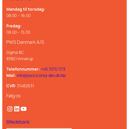
Mandag til torsdag:
08:00 – 16:00
Fredag:
08:00 – 15:30
PWS Danmark A/S
Sigma 8C
8382 Hinnerup
Telefonnummer:
+45 7070 1173
Mail:
info@pws.iconiq-dev.dk/da
CVR:
31482631
Følg os
Instagram
LinkedIn
YouTube
Billedebank