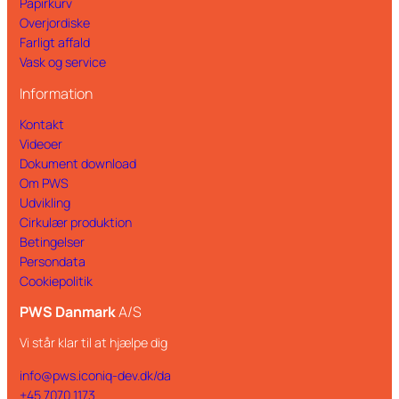
Papirkurv
Overjordiske
Farligt affald
Vask og service
Information
Kontakt
Videoer
Dokument download
Om PWS
Udvikling
Cirkulær produktion
Betingelser
Persondata
Cookiepolitik
PWS Danmark
A/S
Vi står klar til at hjælpe dig
info@pws.iconiq-dev.dk/da
+45 7070 1173