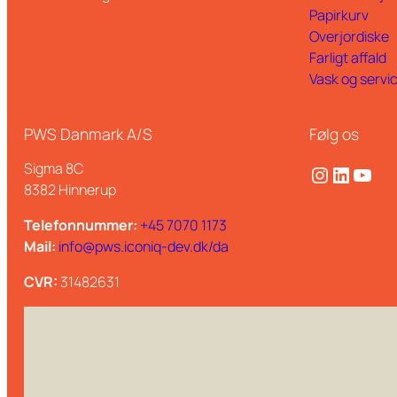
Gummiventil til glasindkast
Papirkurv
vægge (kopia)
Overjordiske
ASF-beholder med dobbelte
Farligt affald
vægge (kopia) (kopia)
Vask og servi
ASF-beholder med dobbelte
vægge (kopia) (kopia)
PWS Danmark A/S
Følg os
ASF-beholder med dobbelte
Sigma 8C
Instagram
LinkedIn
YouTube
vægge (kopia) (kopia) (kopia)
8382 Hinnerup
Telefonnummer:
+45 7070 1173
Mail:
info@pws.iconiq-dev.dk/da
CVR:
31482631