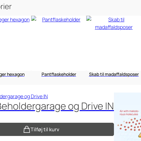
rier
er hexagon
Pantflaskeholder
Skab til madaffaldsposer
 Beholdergarage og Drive IN
Tilføj til kurv