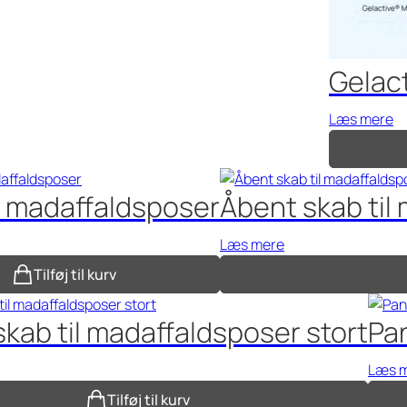
Gelact
Læs mere
l madaffaldsposer
Åbent skab til
Læs mere
Tilføj til kurv
kab til madaffaldsposer stort
Pa
Læs 
Tilføj til kurv