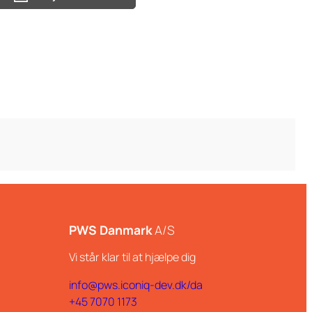
PWS Danmark
A/S
Vi står klar til at hjælpe dig
info@pws.iconiq-dev.dk/da
+45 7070 1173