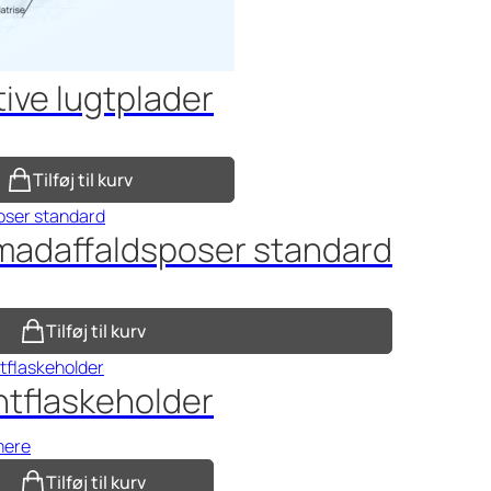
ive lugtplader
Tilføj til kurv
 madaffaldsposer standard
Tilføj til kurv
ntflaskeholder
mere
Tilføj til kurv