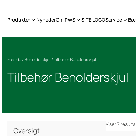
Produkter
Nyheder
Om PWS
SITE LOGO
Service
Bæ
Forside
/
Beholderskjul
/ Tilbehør Beholderskjul
Tilbehør Beholderskjul
Viser 7 resulta
Oversigt