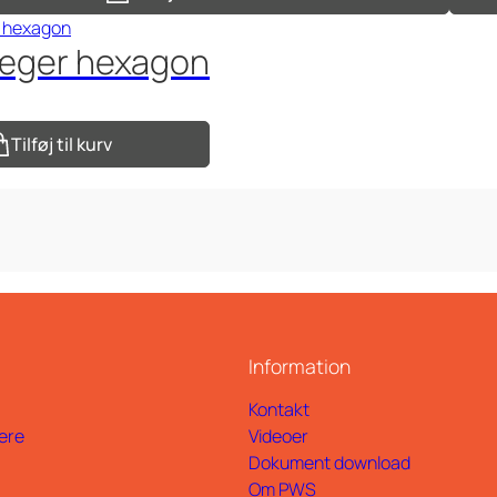
æger hexagon
Tilføj til kurv
Information
Kontakt
ere
Videoer
Dokument download
Om PWS