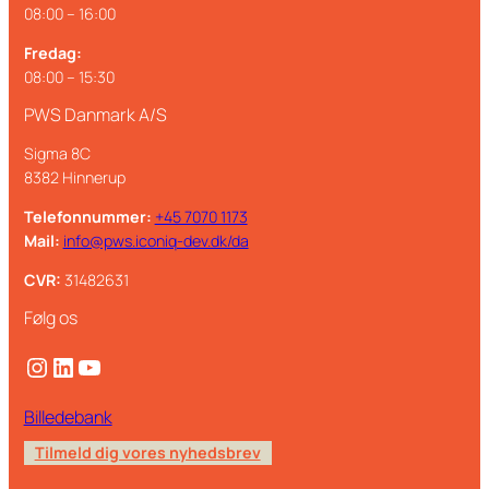
08:00 – 16:00
Fredag:
08:00 – 15:30
PWS Danmark A/S
Sigma 8C
8382 Hinnerup
Telefonnummer:
+45 7070 1173
Mail:
info@pws.iconiq-dev.dk/da
CVR:
31482631
Følg os
Instagram
LinkedIn
YouTube
Billedebank
Tilmeld dig vores nyhedsbrev