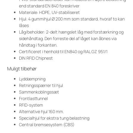
end standard EN 840 foreskriver
Materiale: HDPE, UV-stabiliseret
Hjul: 4 gummihjul Ø 200 mm som standard, hvoraf to kan
låses
Låg/beholder: 2-delt hængslet låg med forstærkning og
sidehåndtag. Den forreste del af låget kan åbnes via
håndtag i forkanten.
Certificeret i henhold til EN840 og RAL GZ 951/1
DIN RFID Chipnest
Muligt tilbehør
Lyddæmpning
Retningsspærrer til hjul
Sammenkoblingssæt
Frontlasttunnel
RFID-system
Alternative hjul 160 mm.
Specialhjul for ekstra tung belastning
Central bremsesystem (CBS)