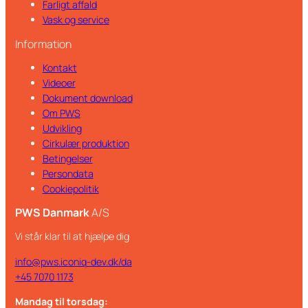
Farligt affald
Vask og service
Information
Kontakt
Videoer
Dokument download
Om PWS
Udvikling
Cirkulær produktion
Betingelser
Persondata
Cookiepolitik
PWS Danmark
A/S
Vi står klar til at hjælpe dig
info@pws.iconiq-dev.dk/da
+45 7070 1173
Mandag til torsdag: