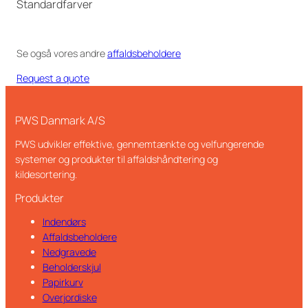
Standardfarver
Se også vores andre
affaldsbeholdere
Request a quote
PWS Danmark A/S
PWS udvikler effektive, gennemtænkte og velfungerende
systemer og produkter til affaldshåndtering og
kildesortering.
Produkter
Indendørs
Affaldsbeholdere
Nedgravede
Beholderskjul
Papirkurv
Overjordiske