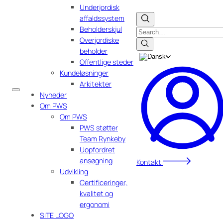
Underjordisk
affaldssystem
Beholderskjul
Search
Overjordiske
beholder
Offentlige steder
Kundeløsninger
Arkitekter
Nyheder
Om PWS
Om PWS
PWS støtter
Team Rynkeby
Uopfordret
ansøgning
Kontakt
Udvikling
Certificeringer,
kvalitet og
ergonomi
SITE LOGO