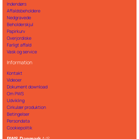
Indendørs
Affaldsbeholdere
Nedgravede
Beholderskjul
Papirkurv
Overjordiske
Farligt affald
Vask og service
Information
Kontakt
Videoer
Dokument download
Om PWS
Udvikling
Cirkulær produktion
Betingelser
Persondata
Cookiepolitik
A/S
PWS Danmark