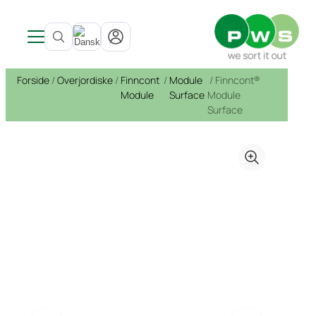
Produkter
Forside
/
Overjordiske
/
Finncont
/
Module
/ Finncont®
Nyheder
Produkter
Module
Surface
Module
Om PWS
Inspiration & Referencer
Se alle produkter →
Surface
SITE LOGO
Kundeløsninger
Om PWS
Indendørs
Affaldsbeholdere
Service
Udvikling
Affaldsbeholdere
Underjordisk affaldssystem
Arkitekter
PWS støtter Team Rynkeby
Bioaffald Bio Select
Bæredygtighed
Beholderservice
Nedgravede
Beholderskjul
Uopfordret ansøgning
Certificeringer, kvalitet og ergonomi
Duo Select
Kontakt
Service og reparation
Cirkulær økonomi
Beholderskjul
Overjordiske beholder
Cirkulær økonomi
Quattro Select
Genbrug skraldespanden
Papirkurve
Offentlige steder
Vask af affaldsbeholdere
Fra affald til ressourcer
Bæredygtighedsrapport
Overjordiske
Pure Colour
Farligt affald
Vask & service