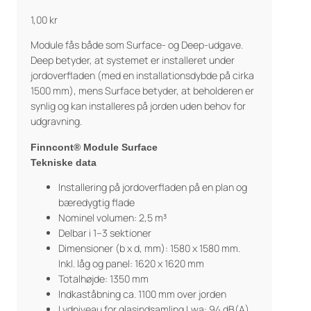
1,00
kr
Module fås både som Surface- og Deep-udgave.
Deep betyder, at systemet er installeret under
jordoverfladen (med en installationsdybde på cirka
1500 mm), mens Surface betyder, at beholderen er
synlig og kan installeres på jorden uden behov for
udgravning.
Finncont® Module Surface
Tekniske data
Installering på jordoverfladen på en plan og
bæredygtig flade
Nominel volumen: 2,5 m³
Delbar i 1–3 sektioner
Dimensioner (b x d, mm): 1580 x 1580 mm.
Inkl. låg og panel: 1620 x 1620 mm
Totalhøjde: 1350 mm
Indkaståbning ca. 1100 mm over jorden
Lydniveau for glasindsamling Lwa: 94 dB(A)