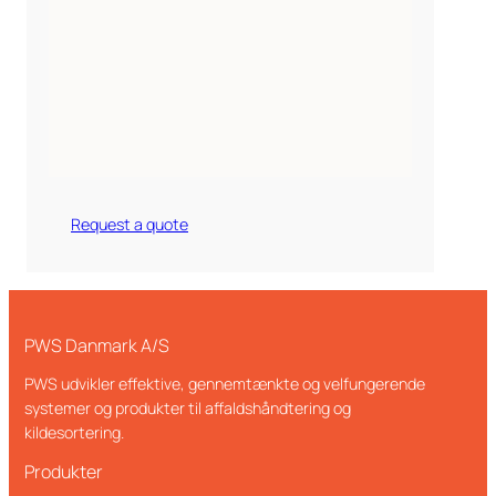
Request a quote
PWS Danmark A/S
PWS udvikler effektive, gennemtænkte og velfungerende
systemer og produkter til affaldshåndtering og
kildesortering.
Produkter