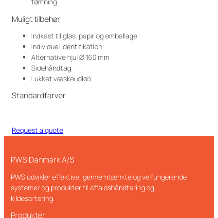
tømning
Muligt tilbehør
Indkast til glas, papir og emballage
Individuel identifikation
Alternative hjul Ø 160 mm
Sidehåndtag
Lukket væskeudløb
Standardfarver
Request a quote
PWS Danmark A/S
PWS udvikler effektive, gennemtænkte og velfungerende
systemer og produkter til affaldshåndtering og
kildesortering.
Produkter