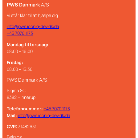
PWS Danmark
A/S
Vi står klar til at hjælpe dig
info@pws.iconiq-dev.dk/da
+45 7070 1173
Mandag til torsdag:
08:00 – 16:00
Fredag:
08:00 – 15:30
PWS Danmark A/S
Sigma 8C
8382 Hinnerup
Telefonnummer:
+45 7070 1173
Mail:
info@pws.iconiq-dev.dk/da
CVR:
31482631
Følg os