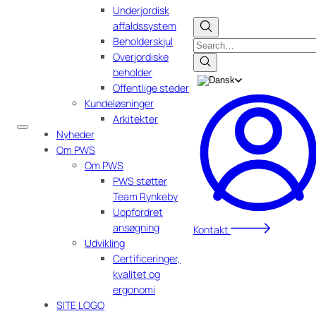
Underjordisk
affaldssystem
Beholderskjul
Search
Overjordiske
beholder
Offentlige steder
Kundeløsninger
Arkitekter
Nyheder
Om PWS
Om PWS
PWS støtter
Team Rynkeby
Uopfordret
ansøgning
Kontakt
Udvikling
Certificeringer,
kvalitet og
ergonomi
SITE LOGO