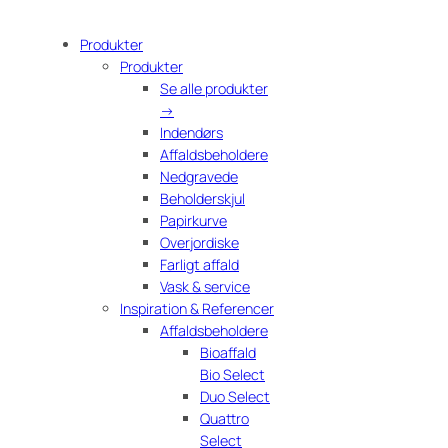
Produkter
Produkter
Se alle produkter
→
Indendørs
Affaldsbeholdere
Nedgravede
Beholderskjul
Papirkurve
Overjordiske
Farligt affald
Vask & service
Inspiration & Referencer
Affaldsbeholdere
Bioaffald
Bio Select
Duo Select
Quattro
Select